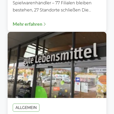
Spielwarenhändler – 77 Filialen bleiben
bestehen, 27 Standorte schließen Die
Zukunft von Rofu Kinderland ist gesichert.
Mehr erfahren
Nachdem die Gläubiger...
ALLGEMEIN