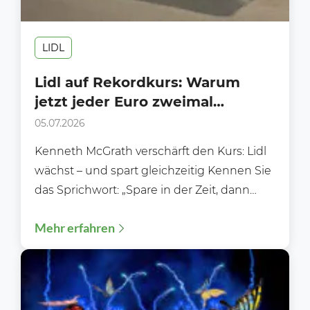
LIDL
Lidl auf Rekordkurs: Warum
jetzt jeder Euro zweimal
umgedreht wird
05.07.2026
Kenneth McGrath verschärft den Kurs: Lidl
wächst – und spart gleichzeitig Kennen Sie
das Sprichwort: „Spare in der Zeit, dann
hast du...
Mehr erfahren