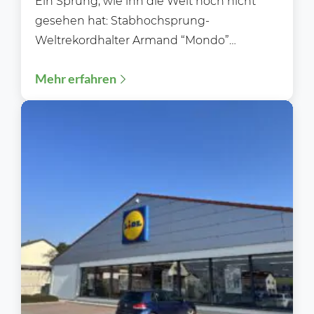
Ein Sprung, wie ihn die Welt noch nicht
gesehen hat: Stabhochsprung-
Weltrekordhalter Armand “Mondo”
Duplantis hat in Stockholm eine
Mehr erfahren
außergewöhnliche Herausforderung
gemeistert und...