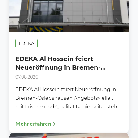
EDEKA
EDEKA Al Hossein feiert
Neueröffnung in Bremen-
Oslebshausen
07.08.2026
EDEKA Al Hossein feiert Neueröffnung in
Bremen-Oslebshausen Angebotsvielfalt
mit Frische und Qualität Regionalität steht
im Fokus Moderne Gebäudetechnik
Mehr erfahren
Flexibles und bequemes Einkaufen...