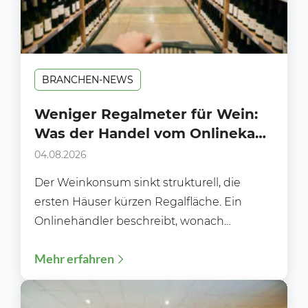
BRANCHEN-NEWS
Weniger Regalmeter für Wein:
Was der Handel vom Onlinekauf
lernen kann
04.08.2026
Der Weinkonsum sinkt strukturell, die
ersten Häuser kürzen Regalfläche. Ein
Onlinehändler beschreibt, wonach
Kundinnen und Kunden heute wirklich
Mehr erfahren
suchen und was das...