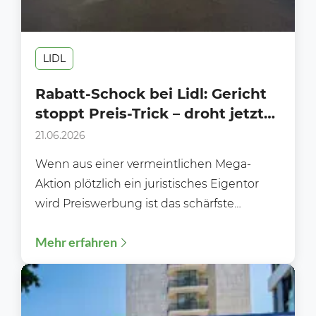
LIDL
Rabatt-Schock bei Lidl: Gericht
stoppt Preis-Trick – droht jetzt
der Werbe-Kahlschlag im
21.06.2026
Handel?
Wenn aus einer vermeintlichen Mega-
Aktion plötzlich ein juristisches Eigentor
wird Preiswerbung ist das schärfste
Schwert des deutschen
Mehr erfahren
Lebensmittelhandels. Kaum ein Prospekt
kommt...