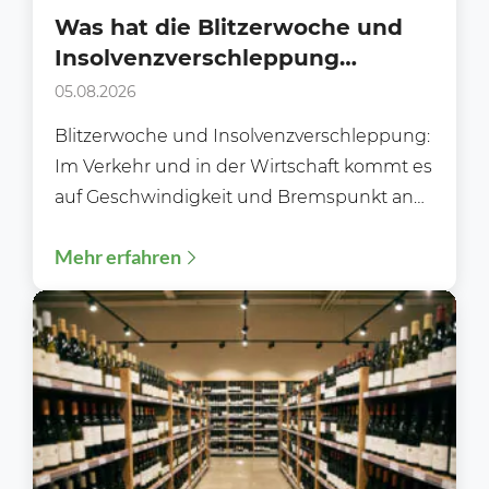
Was hat die Blitzerwoche und
Insolvenzverschleppung
gemeinsam?
05.08.2026
Blitzerwoche und Insolvenzverschleppung:
Im Verkehr und in der Wirtschaft kommt es
auf Geschwindigkeit und Bremspunkt an
Während der Blitzerwoche (3. bis 9.8.)...
Mehr erfahren