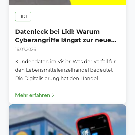
LIDL
Datenleck bei Lidl: Warum
Cyberangriffe längst zur neuen
Realität des Handels gehören
16.07.2026
Kundendaten im Visier: Was der Vorfall für
den Lebensmitteleinzelhandel bedeutet
Die Digitalisierung hat den Handel
schneller, effizienter und
Mehr erfahren
kundenfreundlicher gemacht. Gleichzeitig
wächst...