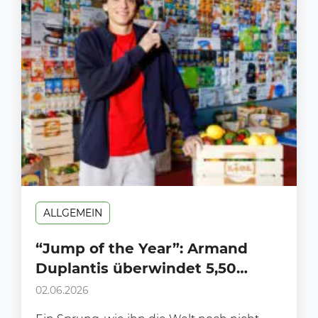
ALLGEMEIN
“Jump of the Year”: Armand
Duplantis überwindet 5,50
Meter hohe Wand aus Lidl-
02.06.2026
Produkten