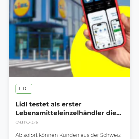
LIDL
Lidl testet als erster
Lebensmitteleinzelhändler die
neue digitale Zoll-App “dAKZ”
09.07.2026
Ab sofort können Kunden aus der Schweiz