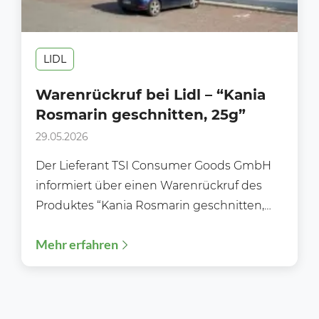
LIDL
Warenrückruf bei Lidl – “Kania
Rosmarin geschnitten, 25g”
29.05.2026
Der Lieferant TSI Consumer Goods GmbH
informiert über einen Warenrückruf des
Produktes “Kania Rosmarin geschnitten,
25g” Der Lieferant TSI Consumer Goods
Mehr erfahren
GmbH...