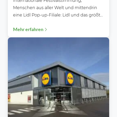
Internationale Festivalstimmung,
Menschen aus aller Welt und mittendrin
eine Lidl Pop-up-Filiale: Lidl und das größte
EDM (Electronic Dance Music) Festival der
Mehr erfahren
Welt...