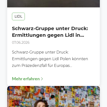
LIDL
Schwarz-Gruppe unter Druck:
Ermittlungen gegen Lidl in
Polen
07.06.2026
Schwarz-Gruppe unter Druck:
Ermittlungen gegen Lidl Polen könnten
zum Präzedenzfall für Europas
Handelslogistik werden Verdacht auf
Mehr erfahren
Abwerbeverbote erschüttert einen der
wichtigsten Lidl-Märkte...