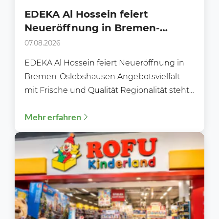
EDEKA Al Hossein feiert
Neueröffnung in Bremen-
Oslebshausen
07.08.2026
EDEKA Al Hossein feiert Neueröffnung in
Bremen-Oslebshausen Angebotsvielfalt
mit Frische und Qualität Regionalität steht
im Fokus Moderne Gebäudetechnik
Mehr erfahren
Flexibles und bequemes Einkaufen...