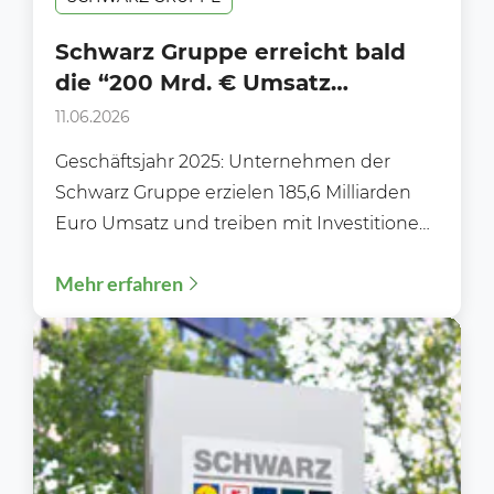
Schwarz Gruppe erreicht bald
die “200 Mrd. € Umsatz
Schallmauer” (hier alle Zahlen)
11.06.2026
Geschäftsjahr 2025: Unternehmen der
Schwarz Gruppe erzielen 185,6 Milliarden
Euro Umsatz und treiben mit Investitionen
von mehr als 10 Milliarden Euro ihren...
Mehr erfahren