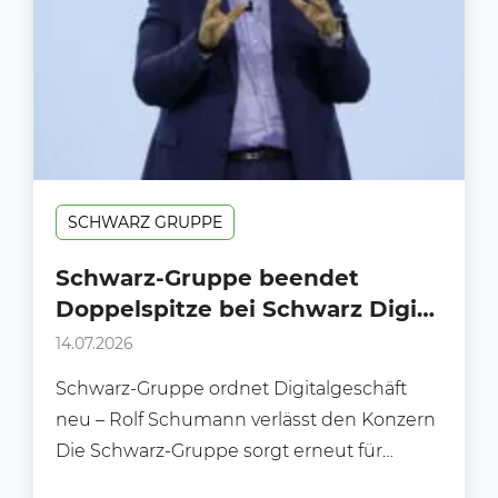
SCHWARZ GRUPPE
Schwarz-Gruppe beendet
Doppelspitze bei Schwarz Digits
– Was steckt hinter dem
14.07.2026
überraschenden
Schwarz-Gruppe ordnet Digitalgeschäft
Führungswechsel?
neu – Rolf Schumann verlässt den Konzern
Die Schwarz-Gruppe sorgt erneut für
Gesprächsstoff: Mit sofortiger Wirkung