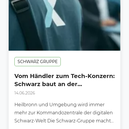
SCHWARZ GRUPPE
Vom Händler zum Tech-Konzern:
Schwarz baut an der
Infrastruktur der Zukunft
14.06.2026
Heilbronn und Umgebung wird immer
mehr zur Kommandozentrale der digitalen
Schwarz-Welt Die Schwarz-Gruppe macht
keinen Hehl mehr daraus, dass sie weit