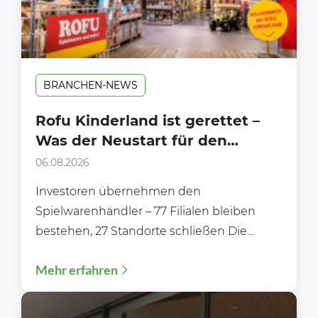
BRANCHEN-NEWS
Rofu Kinderland ist gerettet –
Was der Neustart für den
Handel bedeutet
06.08.2026
Investoren übernehmen den
Spielwarenhändler – 77 Filialen bleiben
bestehen, 27 Standorte schließen Die
Zukunft von Rofu Kinderland ist gesichert.
Mehr erfahren
Nachdem die Gläubiger...