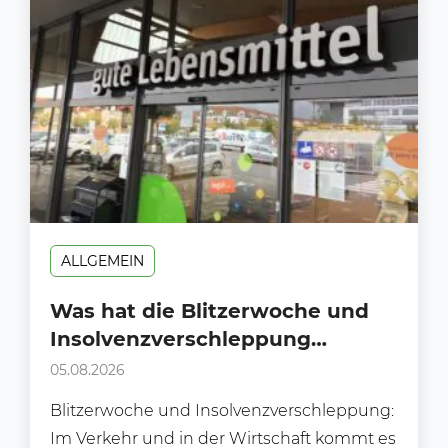
ALLGEMEIN
Was hat die Blitzerwoche und
Insolvenzverschleppung
gemeinsam?
05.08.2026
Blitzerwoche und Insolvenzverschleppung:
Im Verkehr und in der Wirtschaft kommt es