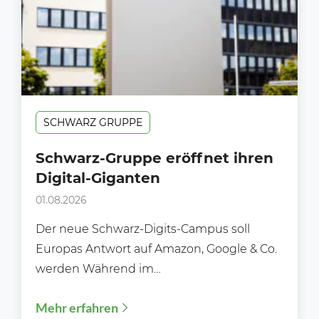
SCHWARZ GRUPPE
Schwarz-Gruppe eröffnet ihren
Digital-Giganten
01.08.2026
Der neue Schwarz-Digits-Campus soll
Europas Antwort auf Amazon, Google & Co.
werden Während im
Lebensmitteleinzelhandel meist über neue
Mehr erfahren
Filialen, Preisaktionen oder Sortimente...