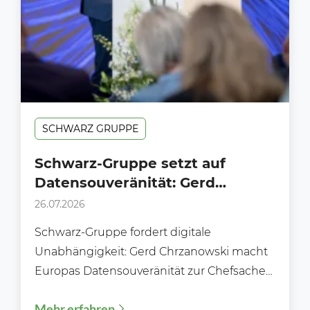
SCHWARZ GRUPPE
Schwarz-Gruppe setzt auf
Datensouveränität: Gerd
Chrzanowski fordert digitale
26.07.2026
Unabhängigkeit für Europa
Schwarz-Gruppe fordert digitale
Unabhängigkeit: Gerd Chrzanowski macht
Europas Datensouveränität zur Chefsache
Der Handel der Zukunft wird nicht nur über
Mehr erfahren
Preise und Sortimente...