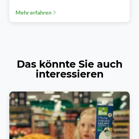
definiert. Schwarz Digits kooperiert mit
Mehr erfahren
niederländischen
Telekommunikationsunternehmen KPN...
Das könnte Sie auch
interessieren