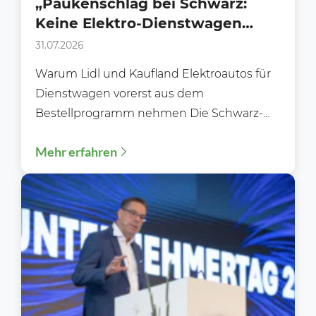
„Paukenschlag bei Schwarz:
Keine Elektro-Dienstwagen
mehr für Lidl und Kaufland in
31.07.2026
Deutschland“
Warum Lidl und Kaufland Elektroautos für
Dienstwagen vorerst aus dem
Bestellprogramm nehmen Die Schwarz-
Gruppe sorgt erneut für Gesprächsstoff.
Mehr erfahren
Während Unternehmen in ganz...