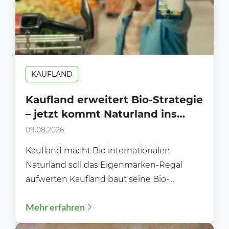
KAUFLAND
Kaufland erweitert Bio-Strategie
– jetzt kommt Naturland ins
Regal
09.08.2026
Kaufland macht Bio internationaler:
Naturland soll das Eigenmarken-Regal
aufwerten Kaufland baut seine Bio-
Strategie aus – und setzt dabei künftig
Mehr erfahren
stärker auf internationale...