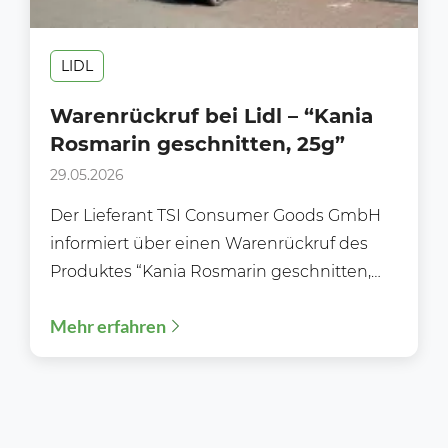
LIDL
Warenrückruf bei Lidl – “Kania
Rosmarin geschnitten, 25g”
29.05.2026
Der Lieferant TSI Consumer Goods GmbH
informiert über einen Warenrückruf des
Produktes “Kania Rosmarin geschnitten,
25g” Der Lieferant TSI Consumer Goods
Mehr erfahren
GmbH...