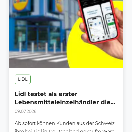
LIDL
Lidl testet als erster
Lebensmitteleinzelhändler die
neue digitale Zoll-App “dAKZ”
09.07.2026
Ab sofort können Kunden aus der Schweiz
ihre bei Lidl in Deutschland gekaufte Ware