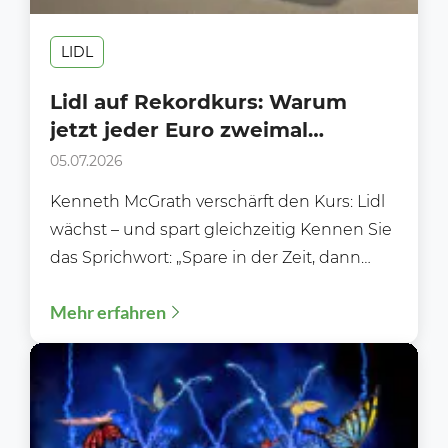
LIDL
Lidl auf Rekordkurs: Warum
jetzt jeder Euro zweimal
umgedreht wird
05.07.2026
Kenneth McGrath verschärft den Kurs: Lidl
wächst – und spart gleichzeitig Kennen Sie
das Sprichwort: „Spare in der Zeit, dann
hast du...
Mehr erfahren