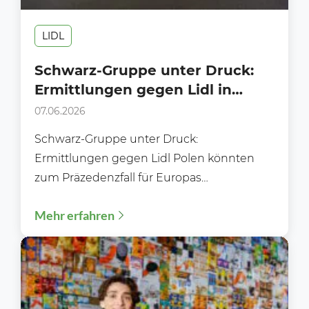
LIDL
Schwarz-Gruppe unter Druck:
Ermittlungen gegen Lidl in
Polen
07.06.2026
Schwarz-Gruppe unter Druck:
Ermittlungen gegen Lidl Polen könnten
zum Präzedenzfall für Europas
Handelslogistik werden Verdacht auf
Mehr erfahren
Abwerbeverbote erschüttert einen der
wichtigsten Lidl-Märkte...