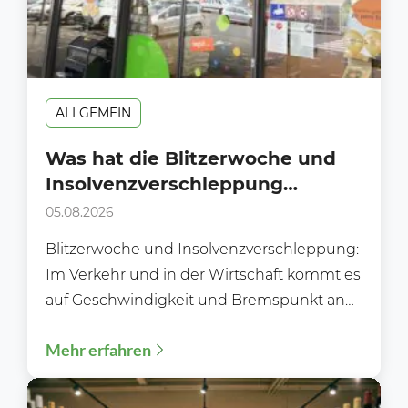
ALLGEMEIN
Was hat die Blitzerwoche und
Insolvenzverschleppung
gemeinsam?
05.08.2026
Blitzerwoche und Insolvenzverschleppung:
Im Verkehr und in der Wirtschaft kommt es
auf Geschwindigkeit und Bremspunkt an
Während der Blitzerwoche (3. bis 9.8.)...
Mehr erfahren