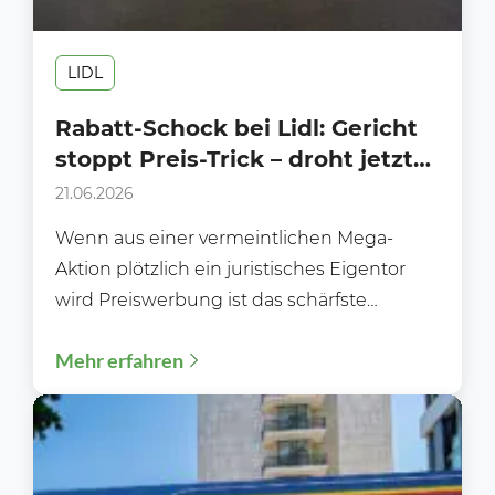
LIDL
Rabatt-Schock bei Lidl: Gericht
stoppt Preis-Trick – droht jetzt
der Werbe-Kahlschlag im
21.06.2026
Handel?
Wenn aus einer vermeintlichen Mega-
Aktion plötzlich ein juristisches Eigentor
wird Preiswerbung ist das schärfste
Schwert des deutschen
Mehr erfahren
Lebensmittelhandels. Kaum ein Prospekt
kommt...