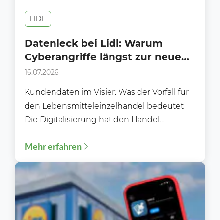
LIDL
Datenleck bei Lidl: Warum
Cyberangriffe längst zur neuen
Realität des Handels gehören
16.07.2026
Kundendaten im Visier: Was der Vorfall für
den Lebensmitteleinzelhandel bedeutet
Die Digitalisierung hat den Handel
schneller, effizienter und
Mehr erfahren
kundenfreundlicher gemacht. Gleichzeitig
wächst...