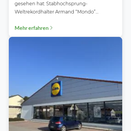
gesehen hat: Stabhochsprung-
Weltrekordhalter Armand “Mondo”
Duplantis hat in Stockholm eine
Mehr erfahren
außergewöhnliche Herausforderung
gemeistert und...