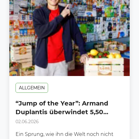
ALLGEMEIN
“Jump of the Year”: Armand
Duplantis überwindet 5,50
Meter hohe Wand aus Lidl-
02.06.2026
Produkten
Ein Sprung, wie ihn die Welt noch nicht