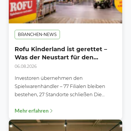
BRANCHEN-NEWS
Rofu Kinderland ist gerettet –
Was der Neustart für den
Handel bedeutet
06.08.2026
Investoren übernehmen den
Spielwarenhändler – 77 Filialen bleiben
bestehen, 27 Standorte schließen Die
Zukunft von Rofu Kinderland ist gesichert.
Mehr erfahren
Nachdem die Gläubiger...