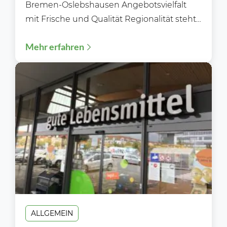
Bremen-Oslebshausen Angebotsvielfalt
mit Frische und Qualität Regionalität steht
im Fokus Moderne Gebäudetechnik
Mehr erfahren
Flexibles und bequemes Einkaufen...
ALLGEMEIN