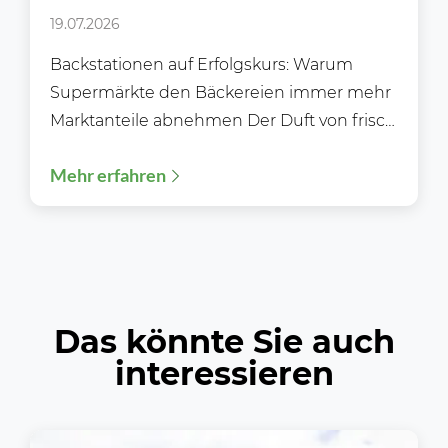
Supermärkte klassischen
19.07.2026
Bäckereien immer mehr
Backstationen auf Erfolgskurs: Warum
Marktanteile abnehmen
Supermärkte den Bäckereien immer mehr
Marktanteile abnehmen Der Duft von frisch
gebackenen Brötchen gehört längst nicht
Mehr erfahren
mehr ausschließlich...
Das könnte Sie auch
interessieren