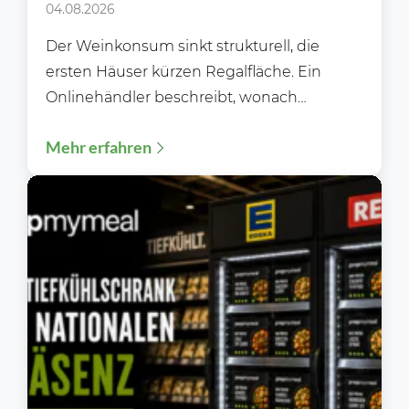
lernen kann
04.08.2026
Der Weinkonsum sinkt strukturell, die
ersten Häuser kürzen Regalfläche. Ein
Onlinehändler beschreibt, wonach
Kundinnen und Kunden heute wirklich
Mehr erfahren
suchen und was das...