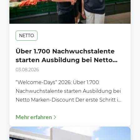
NETTO
Über 1.700 Nachwuchstalente
starten Ausbildung bei Netto
Marken-Discount
03.08.2026
“Welcome-Days“ 2026: Über 1.700
Nachwuchstalente starten Ausbildung bei
Netto Marken-Discount Der erste Schritt ins
Berufsleben: „Welcome‑Days“ 2026 –
Mehr erfahren
Ausbildungsstart 2026: Über 1.700...