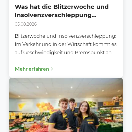
Was hat die Blitzerwoche und
Insolvenzverschleppung
gemeinsam?
05.08.2026
Blitzerwoche und Insolvenzverschleppung:
Im Verkehr und in der Wirtschaft kommt es
auf Geschwindigkeit und Bremspunkt an
Während der Blitzerwoche (3. bis 9.8.)...
Mehr erfahren