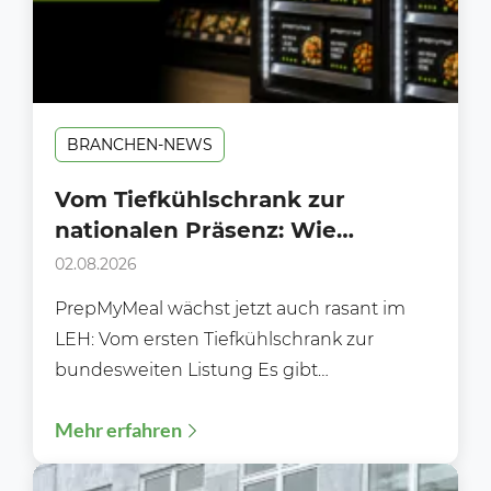
BRANCHEN-NEWS
Vom Tiefkühlschrank zur
nationalen Präsenz: Wie
PrepMyMeal den deutschen LEH
02.08.2026
erobert
PrepMyMeal wächst jetzt auch rasant im
LEH: Vom ersten Tiefkühlschrank zur
bundesweiten Listung Es gibt
Erfolgsgeschichten, die sich über Jahre
Mehr erfahren
hinweg im...