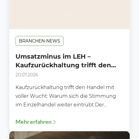
BRANCHEN-NEWS
Umsatzminus im LEH –
Kaufzurückhaltung trifft den
Handel mit voller Wucht!
20.07.2026
Kaufzurückhaltung trifft den Handel mit
voller Wucht: Warum sich die Stimmung
im Einzelhandel weiter eintrübt Der
deutsche Einzelhandel steht zunehmend
Mehr erfahren
unter Druck....