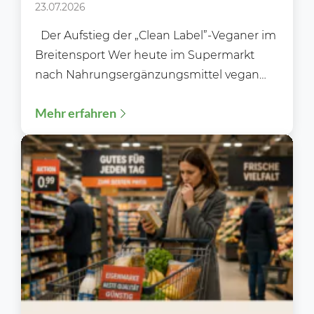
am Supermarkt-Regal?
23.07.2026
Der Aufstieg der „Clean Label”-Veganer im
Breitensport Wer heute im Supermarkt
nach Nahrungsergänzungsmittel vegan
ohne Zusätze sucht, stellt schnell fest: Das...
Mehr erfahren