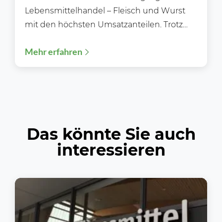
Lebensmittelhandel – Fleisch und Wurst
mit den höchsten Umsatzanteilen. Trotz
wachsender Selbstbedienungsbereiche,
Mehr erfahren
digitaler Einkaufsmöglichkeiten und einer
zunehmenden...
Das könnte Sie auch
interessieren