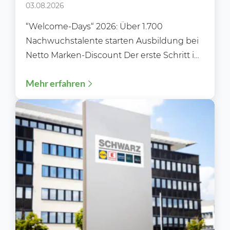
Marken-Discount
03.08.2026
“Welcome-Days“ 2026: Über 1.700
Nachwuchstalente starten Ausbildung bei
Netto Marken-Discount Der erste Schritt ins
Berufsleben: „Welcome‑Days“ 2026 –
Mehr erfahren
Ausbildungsstart 2026: Über 1.700...