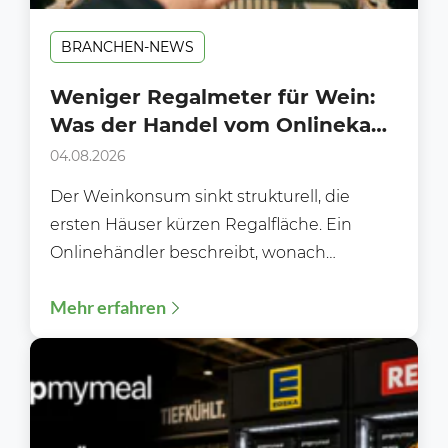
BRANCHEN-NEWS
Weniger Regalmeter für Wein:
Was der Handel vom Onlinekauf
lernen kann
04.08.2026
Der Weinkonsum sinkt strukturell, die
ersten Häuser kürzen Regalfläche. Ein
Onlinehändler beschreibt, wonach
Kundinnen und Kunden heute wirklich
Mehr erfahren
suchen und was das...