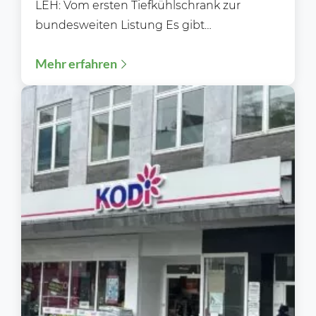
LEH: Vom ersten Tiefkühlschrank zur
bundesweiten Listung Es gibt
Erfolgsgeschichten, die sich über Jahre
Mehr erfahren
hinweg im...