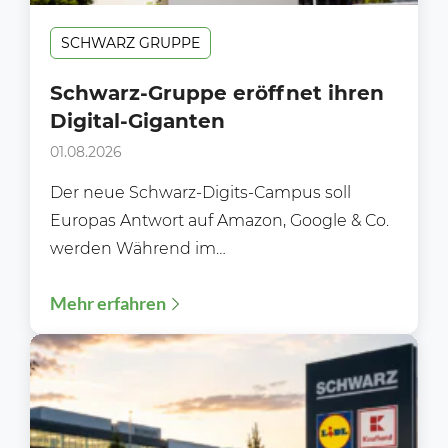
SCHWARZ GRUPPE
Schwarz-Gruppe eröffnet ihren
Digital-Giganten
01.08.2026
Der neue Schwarz-Digits-Campus soll
Europas Antwort auf Amazon, Google & Co.
werden Während im
Lebensmitteleinzelhandel meist über neue
Mehr erfahren
Filialen, Preisaktionen oder Sortimente...