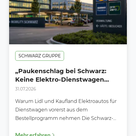
SCHWARZ GRUPPE
„Paukenschlag bei Schwarz:
Keine Elektro-Dienstwagen
mehr für Lidl und Kaufland in
31.07.2026
Deutschland“
Warum Lidl und Kaufland Elektroautos für
Dienstwagen vorerst aus dem
Bestellprogramm nehmen Die Schwarz-
Gruppe sorgt erneut für Gesprächsstoff.
Mehr erfahren
Während Unternehmen in ganz...