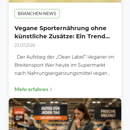
BRANCHEN-NEWS
Vegane Sporternährung ohne
künstliche Zusätze: Ein Trend
am Supermarkt-Regal?
23.07.2026
Der Aufstieg der „Clean Label”-Veganer im
Breitensport Wer heute im Supermarkt
nach Nahrungsergänzungsmittel vegan
ohne Zusätze sucht, stellt schnell fest: Das...
Mehr erfahren