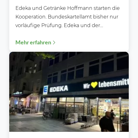
Edeka und Getränke Hoffmann starten die
Kooperation. Bundeskartellamt bisher nur
vorläufige Prüfung. Edeka und der
Getränkehändler Hoffmann starten nun
Mehr erfahren
rund ein Jahr...