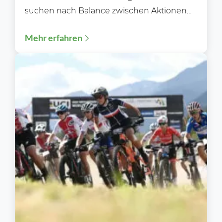
suchen nach Balance zwischen Aktionen
und Preiswürdigkeit. Im
Mehr erfahren
Lebensmittelhandel bleiben Aktionspreise
und...