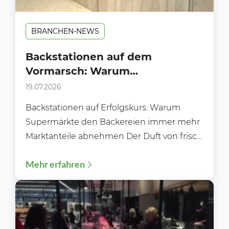
BRANCHEN-NEWS
Backstationen auf dem
Vormarsch: Warum
Supermärkte klassischen
19.07.2026
Bäckereien immer mehr
Backstationen auf Erfolgskurs: Warum
Marktanteile abnehmen
Supermärkte den Bäckereien immer mehr
Marktanteile abnehmen Der Duft von frisch
gebackenen Brötchen gehört längst nicht
Mehr erfahren
mehr ausschließlich...