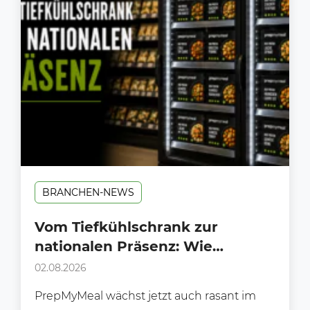
BRANCHEN-NEWS
Vom Tiefkühlschrank zur
nationalen Präsenz: Wie
PrepMyMeal den deutschen LEH
02.08.2026
erobert
PrepMyMeal wächst jetzt auch rasant im