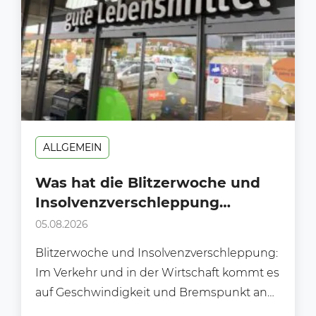
ALLGEMEIN
Was hat die Blitzerwoche und
Insolvenzverschleppung
gemeinsam?
05.08.2026
Blitzerwoche und Insolvenzverschleppung:
Im Verkehr und in der Wirtschaft kommt es
auf Geschwindigkeit und Bremspunkt an
Während der Blitzerwoche (3. bis 9.8.)...