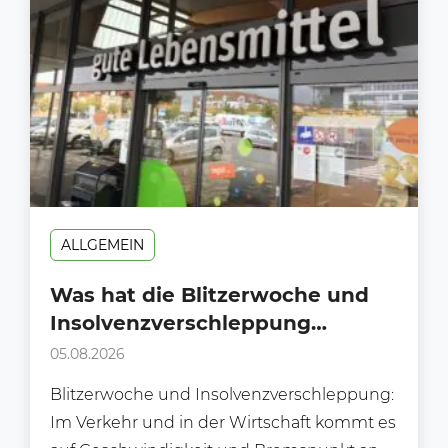
ALLGEMEIN
Was hat die Blitzerwoche und
Insolvenzverschleppung
gemeinsam?
05.08.2026
Blitzerwoche und Insolvenzverschleppung:
Im Verkehr und in der Wirtschaft kommt es