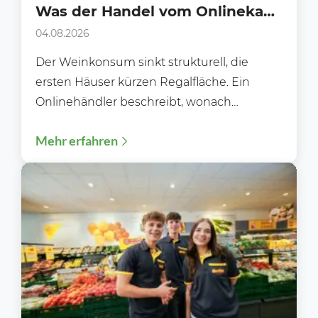
Was der Handel vom Onlinekauf
lernen kann
04.08.2026
Der Weinkonsum sinkt strukturell, die
ersten Häuser kürzen Regalfläche. Ein
Onlinehändler beschreibt, wonach
Kundinnen und Kunden heute wirklich
Mehr erfahren
suchen und was das...