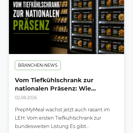
BRANCHEN-NEWS
Vom Tiefkühlschrank zur
nationalen Präsenz: Wie
PrepMyMeal den deutschen LEH
02.08.2026
erobert
PrepMyMeal wächst jetzt auch rasant im
LEH: Vom ersten Tiefkühlschrank zur
bundesweiten Listung Es gibt