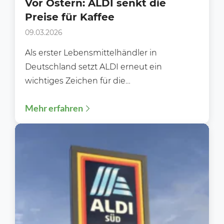
Vor Ostern: ALDI senkt die
Preise für Kaffee
09.03.2026
Als erster Lebensmittelhändler in
Deutschland setzt ALDI erneut ein
wichtiges Zeichen für die
Verbraucherinnen und Verbraucher:
Mehr erfahren
Zahlreiche Kaffeeartikel der ALDI-
Eigenmarke BARISSIMO werden...