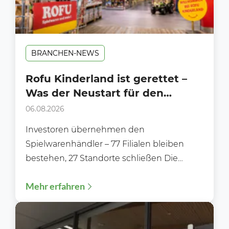
BRANCHEN-NEWS
Rofu Kinderland ist gerettet –
Was der Neustart für den
Handel bedeutet
06.08.2026
Investoren übernehmen den
Spielwarenhändler – 77 Filialen bleiben
bestehen, 27 Standorte schließen Die
Zukunft von Rofu Kinderland ist gesichert.
Mehr erfahren
Nachdem die Gläubiger...