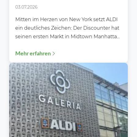
Square ein starkes Signal für
03.07.2026
den globalen Handel sendet
Mitten im Herzen von New York setzt ALDI
ein deutliches Zeichen: Der Discounter hat
seinen ersten Markt in Midtown Manhattan
eröffnet –...
Mehr erfahren