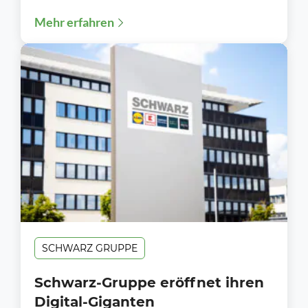
Erfolgsgeschichten, die sich über Jahre
Mehr erfahren
hinweg im...
SCHWARZ GRUPPE
Schwarz-Gruppe eröffnet ihren
Digital-Giganten