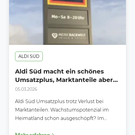
ALDI SÜD
Aldi Süd macht ein schönes
Umsatzplus, Marktanteile aber
unter druck
05.03.2026
Aldi Süd Umsatzplus trotz Verlust bei
Marktanteilen. Wachstumspotenzial im
Heimatland schon ausgeschöpft? Im
Frühjahr 2026 präsentiert sich die Lage von
Mehr erfahren