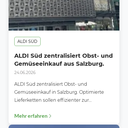
ALDI SÜD
ALDI Süd zentralisiert Obst- und
Gemüseeinkauf aus Salzburg.
24.06.2026
ALDI Süd zentralisiert Obst- und
Gemüseeinkauf in Salzburg. Optimierte
Lieferketten sollen effizienter zur
Versorgung helfen. Aldi Süd will nun seinen
Mehr erfahren
Einkauf von...