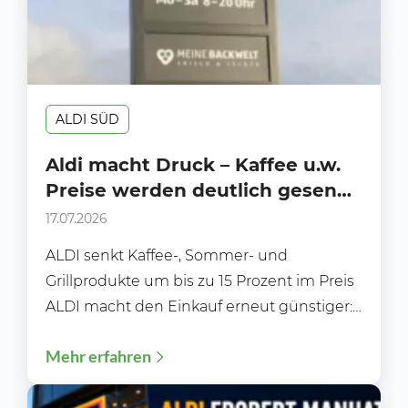
ALDI SÜD
Aldi macht Druck – Kaffee u.w.
Preise werden deutlich gesenkt
(hier alle Artikel)
17.07.2026
ALDI senkt Kaffee-, Sommer- und
Grillprodukte um bis zu 15 Prozent im Preis
ALDI macht den Einkauf erneut günstiger:
Ab dem 17....
Mehr erfahren