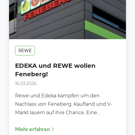
REWE
EDEKA und REWE wollen
Feneberg!
16.03.2026
Rewe und Edeka kämpfen um den
Nachlass von Feneberg. Kaufland und V-
Markt lauern auf ihre Chance. Eine
traditionsreiche Supermarktkette aus dem
Mehr erfahren
Allgäu...