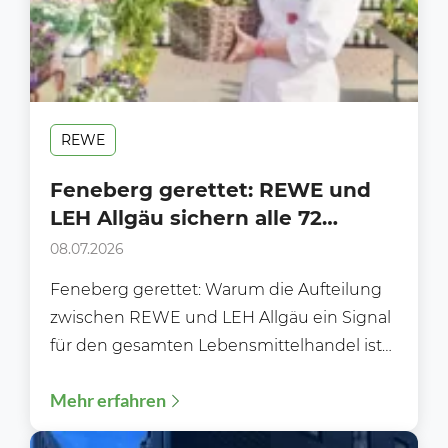
REWE
Feneberg gerettet: REWE und
LEH Allgäu sichern alle 72
Märkte und die Zukunft der
08.07.2026
Traditionsmarke
Feneberg gerettet: Warum die Aufteilung
zwischen REWE und LEH Allgäu ein Signal
für den gesamten Lebensmittelhandel ist
Die Zukunft von Feneberg nimmt...
Mehr erfahren