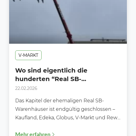
V-MARKT
Wo sind eigentlich die
hunderten “Real SB-
Warenhäuser” alle hin?
22.02.2026
Das Kapitel der ehemaligen Real SB-
Warenhäuser ist endgültig geschlossen –
Kaufland, Edeka, Globus, V-Markt und Rewe
sicherten sich die meisten Real-
Mehr erfahren
Standorte....