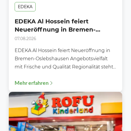
EDEKA
EDEKA Al Hossein feiert
Neueröffnung in Bremen-
Oslebshausen
07.08.2026
EDEKA Al Hossein feiert Neueröffnung in
Bremen-Oslebshausen Angebotsvielfalt
mit Frische und Qualität Regionalität steht
im Fokus Moderne Gebäudetechnik
Mehr erfahren
Flexibles und bequemes Einkaufen...