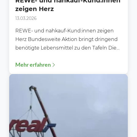
REWE- und nahkauf-Kund:innen
zeigen Herz
13.03.2026
REWE- und nahkauf-Kund:innen zeigen
Herz Bundesweite Aktion bringt dringend
benötigte Lebensmittel zu den Tafeln Die
bundesweite REWE- und nahkauf-
Mehr erfahren
Tafeltütenaktion 2026 endet mit...