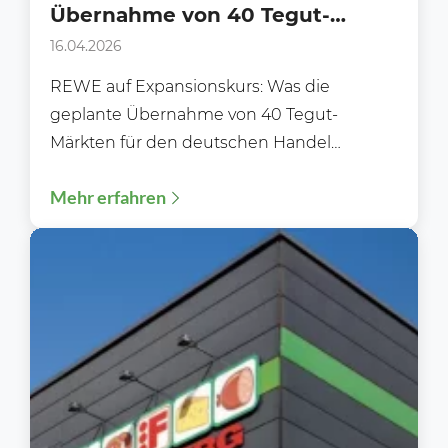
Übernahme von 40 Tegut-
Märkten steht an!
16.04.2026
REWE auf Expansionskurs: Was die
geplante Übernahme von 40 Tegut-
Märkten für den deutschen Handel
bedeutet Der deutsche
Mehr erfahren
Lebensmitteleinzelhandel steht vor einer
spannenden...