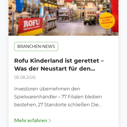
BRANCHEN-NEWS
Rofu Kinderland ist gerettet –
Was der Neustart für den
Handel bedeutet
06.08.2026
Investoren übernehmen den
Spielwarenhändler – 77 Filialen bleiben
bestehen, 27 Standorte schließen Die
Zukunft von Rofu Kinderland ist gesichert.
Mehr erfahren
Nachdem die Gläubiger...