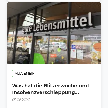
ALLGEMEIN
Was hat die Blitzerwoche und
Insolvenzverschleppung
gemeinsam?
05.08.2026