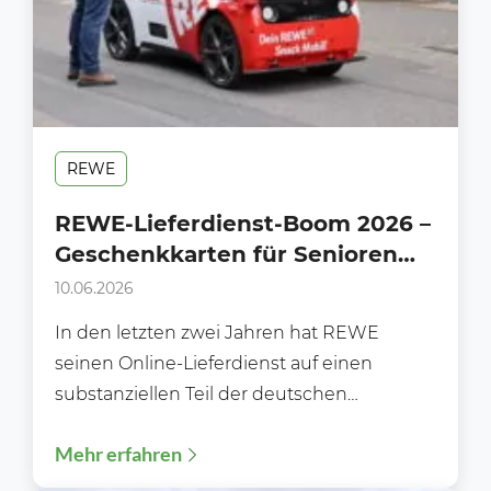
REWE
REWE-Lieferdienst-Boom 2026 –
Geschenkkarten für Senioren
der vergessene
10.06.2026
Wachstumshebel
In den letzten zwei Jahren hat REWE
seinen Online-Lieferdienst auf einen
substanziellen Teil der deutschen
Haushalte ausgeweitet. Da sich 2026 die
Mehr erfahren
Nutzung...