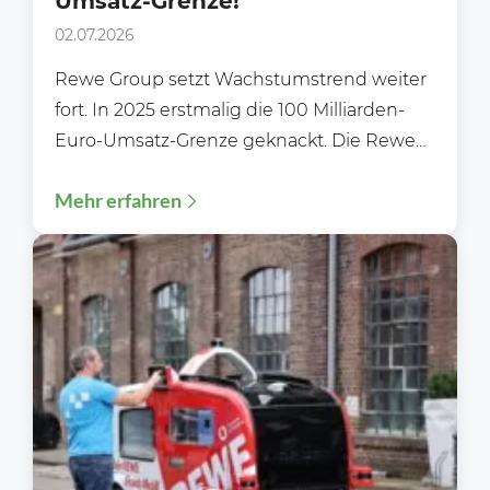
Umsatz-Grenze!
02.07.2026
Rewe Group setzt Wachstumstrend weiter
fort. In 2025 erstmalig die 100 Milliarden-
Euro-Umsatz-Grenze geknackt. Die Rewe
Group blickt auf weiteres erfolgreiches
Mehr erfahren
Geschäftsjahr zurück....