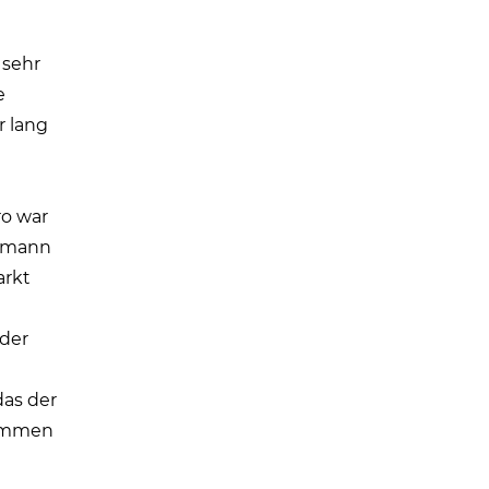
 sehr
e
r lang
ro war
ufmann
arkt
der
as der
ommen