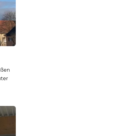
oßen
uter