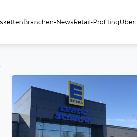
sketten
Branchen-News
Retail-Profiling
Über
r