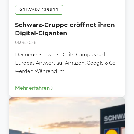
SCHWARZ GRUPPE
Schwarz-Gruppe eröffnet ihren
Digital-Giganten
01.08.2026
Der neue Schwarz-Digits-Campus soll
Europas Antwort auf Amazon, Google & Co.
werden Während im
Lebensmitteleinzelhandel meist über neue
Mehr erfahren
Filialen, Preisaktionen oder Sortimente...