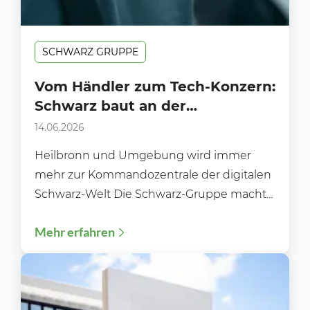
SCHWARZ GRUPPE
Vom Händler zum Tech-Konzern:
Schwarz baut an der
Infrastruktur der Zukunft
14.06.2026
Heilbronn und Umgebung wird immer
mehr zur Kommandozentrale der digitalen
Schwarz-Welt Die Schwarz-Gruppe macht
keinen Hehl mehr daraus, dass sie weit
Mehr erfahren
mehr...