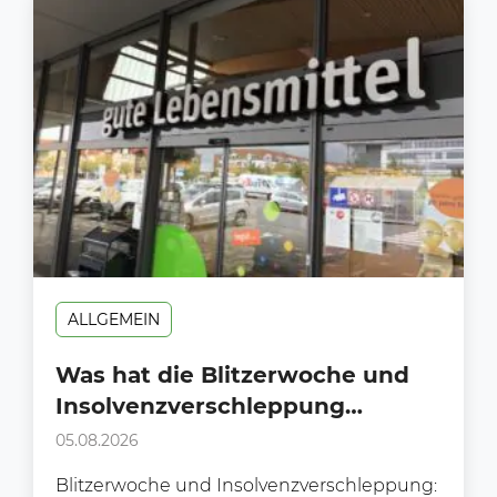
ALLGEMEIN
Was hat die Blitzerwoche und
Insolvenzverschleppung
gemeinsam?
05.08.2026
Blitzerwoche und Insolvenzverschleppung: