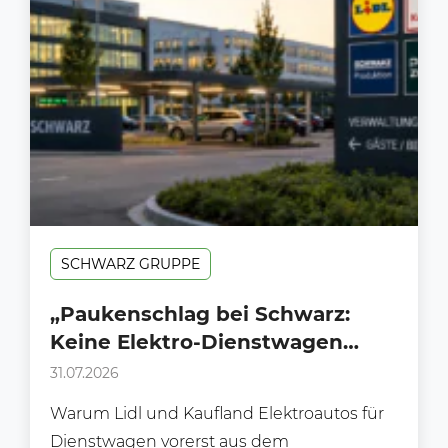
SCHWARZ GRUPPE
„Paukenschlag bei Schwarz:
Keine Elektro-Dienstwagen
mehr für Lidl und Kaufland in
31.07.2026
Deutschland“
Warum Lidl und Kaufland Elektroautos für
Dienstwagen vorerst aus dem