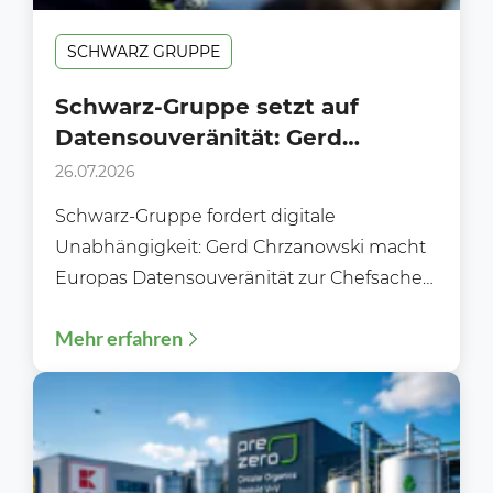
SCHWARZ GRUPPE
Schwarz-Gruppe setzt auf
Datensouveränität: Gerd
Chrzanowski fordert digitale
26.07.2026
Unabhängigkeit für Europa
Schwarz-Gruppe fordert digitale
Unabhängigkeit: Gerd Chrzanowski macht
Europas Datensouveränität zur Chefsache
Der Handel der Zukunft wird nicht nur über
Mehr erfahren
Preise und Sortimente...