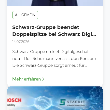
ALLGEMEIN
Schwarz-Gruppe beendet
Doppelspitze bei Schwarz Digits
– Was steckt hinter dem
14.07.2026
überraschenden
Schwarz-Gruppe ordnet Digitalgeschäft
Führungswechsel?
neu – Rolf Schumann verlässt den Konzern
Die Schwarz-Gruppe sorgt erneut für
Gesprächsstoff: Mit sofortiger Wirkung
Mehr erfahren
verlässt Rolf Schumann...