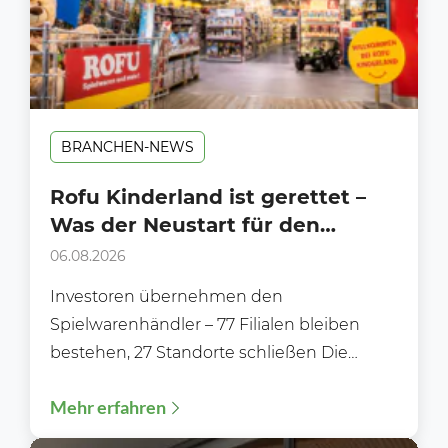
BRANCHEN-NEWS
Rofu Kinderland ist gerettet –
Was der Neustart für den
Handel bedeutet
06.08.2026
Investoren übernehmen den
Spielwarenhändler – 77 Filialen bleiben
bestehen, 27 Standorte schließen Die
Zukunft von Rofu Kinderland ist gesichert.
Mehr erfahren
Nachdem die Gläubiger...