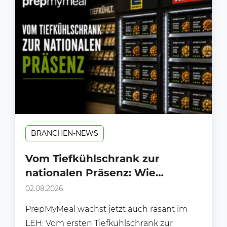
BRANCHEN-NEWS
Vom Tiefkühlschrank zur
nationalen Präsenz: Wie
PrepMyMeal den deutschen LEH
02.08.2026
erobert
PrepMyMeal wächst jetzt auch rasant im
LEH: Vom ersten Tiefkühlschrank zur