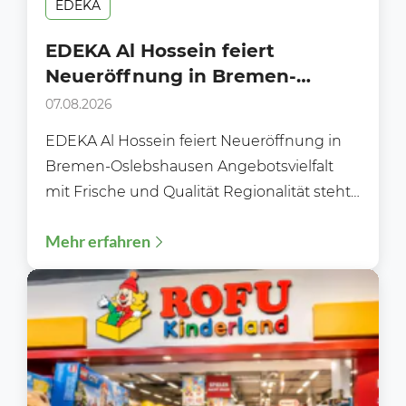
EDEKA
EDEKA Al Hossein feiert
Neueröffnung in Bremen-
Oslebshausen
07.08.2026
EDEKA Al Hossein feiert Neueröffnung in
Bremen-Oslebshausen Angebotsvielfalt
mit Frische und Qualität Regionalität steht
im Fokus Moderne Gebäudetechnik
Mehr erfahren
Flexibles und bequemes Einkaufen...