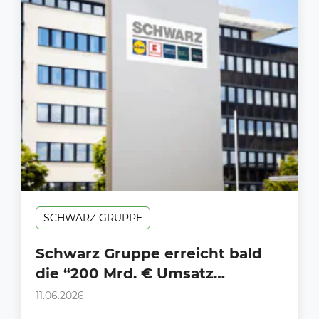
SCHWARZ GRUPPE
Schwarz Gruppe erreicht bald
die “200 Mrd. € Umsatz
Schallmauer” (hier alle Zahlen)
11.06.2026