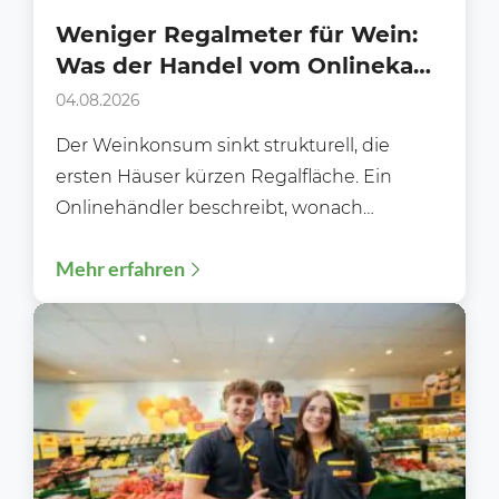
Weniger Regalmeter für Wein:
Was der Handel vom Onlinekauf
lernen kann
04.08.2026
Der Weinkonsum sinkt strukturell, die
ersten Häuser kürzen Regalfläche. Ein
Onlinehändler beschreibt, wonach
Kundinnen und Kunden heute wirklich
Mehr erfahren
suchen und was das...