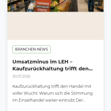
BRANCHEN-NEWS
Umsatzminus im LEH –
Kaufzurückhaltung trifft den
Handel mit voller Wucht!
20.07.2026
Kaufzurückhaltung trifft den Handel mit
voller Wucht: Warum sich die Stimmung
im Einzelhandel weiter eintrübt Der
deutsche Einzelhandel steht zunehmend