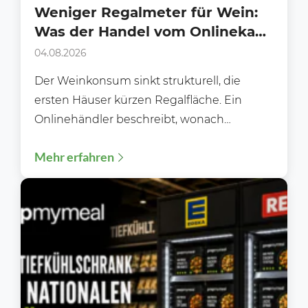
Weniger Regalmeter für Wein:
Was der Handel vom Onlinekauf
lernen kann
04.08.2026
Der Weinkonsum sinkt strukturell, die
ersten Häuser kürzen Regalfläche. Ein
Onlinehändler beschreibt, wonach
Kundinnen und Kunden heute wirklich
Mehr erfahren
suchen und was das...