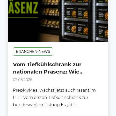
BRANCHEN-NEWS
Vom Tiefkühlschrank zur
nationalen Präsenz: Wie
PrepMyMeal den deutschen LEH
02.08.2026
erobert
PrepMyMeal wächst jetzt auch rasant im
LEH: Vom ersten Tiefkühlschrank zur
bundesweiten Listung Es gibt
Erfolgsgeschichten, die sich über Jahre