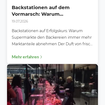
Backstationen auf dem
Vormarsch: Warum
Supermärkte klassischen
19.07.2026
Bäckereien immer mehr
Backstationen auf Erfolgskurs: Warum
Marktanteile abnehmen
Supermärkte den Bäckereien immer mehr
Marktanteile abnehmen Der Duft von frisch
gebackenen Brötchen gehört längst nicht
Mehr erfahren
mehr ausschließlich...