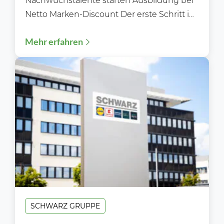
Nachwuchstalente starten Ausbildung bei
Netto Marken-Discount Der erste Schritt ins
Berufsleben: „Welcome‑Days“ 2026 –
Mehr erfahren
Ausbildungsstart 2026: Über 1.700...
SCHWARZ GRUPPE