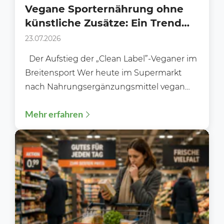
Vegane Sporternährung ohne
künstliche Zusätze: Ein Trend
am Supermarkt-Regal?
23.07.2026
Der Aufstieg der „Clean Label”-Veganer im
Breitensport Wer heute im Supermarkt
nach Nahrungsergänzungsmittel vegan
ohne Zusätze sucht, stellt schnell fest: Das...
Mehr erfahren