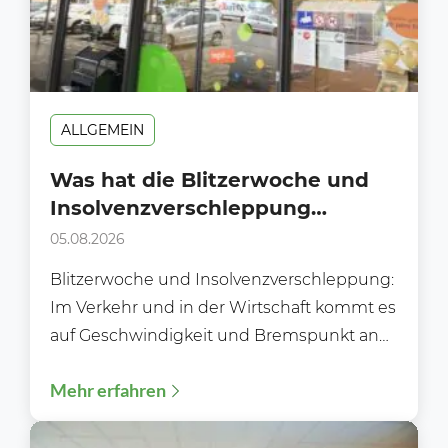
ALLGEMEIN
Was hat die Blitzerwoche und
Insolvenzverschleppung
gemeinsam?
05.08.2026
Blitzerwoche und Insolvenzverschleppung:
Im Verkehr und in der Wirtschaft kommt es
auf Geschwindigkeit und Bremspunkt an
Während der Blitzerwoche (3. bis 9.8.)...
Mehr erfahren