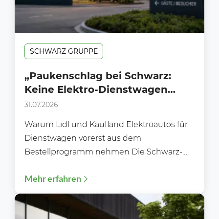
SCHWARZ GRUPPE
„Paukenschlag bei Schwarz:
Keine Elektro-Dienstwagen
mehr für Lidl und Kaufland in
31.07.2026
Deutschland“
Warum Lidl und Kaufland Elektroautos für
Dienstwagen vorerst aus dem
Bestellprogramm nehmen Die Schwarz-
Gruppe sorgt erneut für Gesprächsstoff.
Mehr erfahren
Während Unternehmen in ganz...