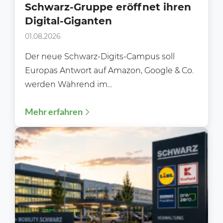
Schwarz-Gruppe eröffnet ihren
Digital-Giganten
01.08.2026
Der neue Schwarz-Digits-Campus soll
Europas Antwort auf Amazon, Google & Co.
werden Während im
Lebensmitteleinzelhandel meist über neue
Mehr erfahren
Filialen, Preisaktionen oder Sortimente...