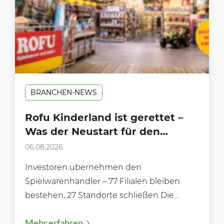
BRANCHEN-NEWS
Rofu Kinderland ist gerettet –
Was der Neustart für den
Handel bedeutet
06.08.2026
Investoren übernehmen den
Spielwarenhändler – 77 Filialen bleiben
bestehen, 27 Standorte schließen Die
Zukunft von Rofu Kinderland ist gesichert.
Mehr erfahren
Nachdem die Gläubiger...