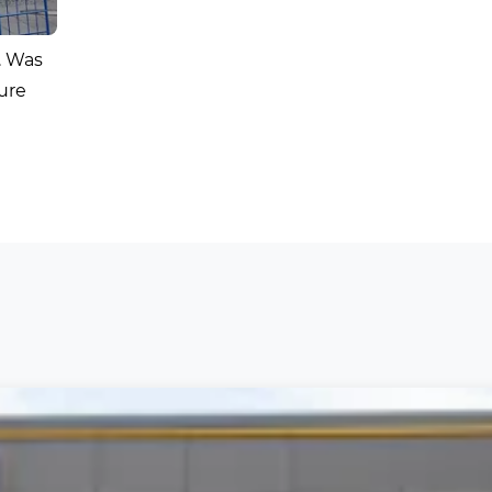
. Was
ure