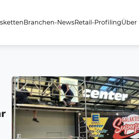
sketten
Branchen-News
Retail-Profiling
Über
r