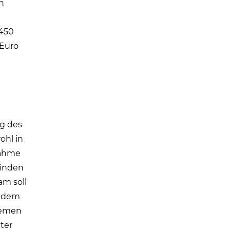
n
 450
 Euro
ng des
ohl in
nahme
Minden
am soll
Zudem
Bremen
ter