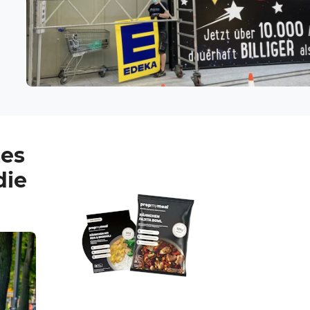
ses
die