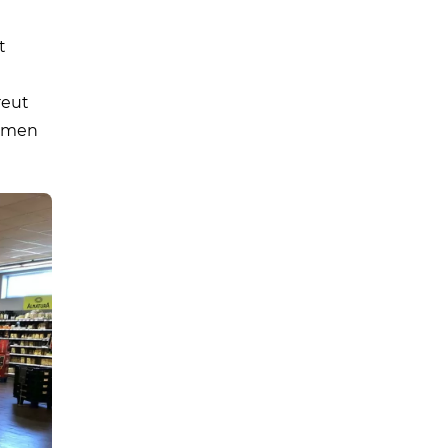
t
reut
ahmen