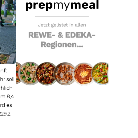
nft
r soll
hlich
um 8,4
rd es
229,2