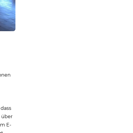
ionen
 dass
e über
im E-