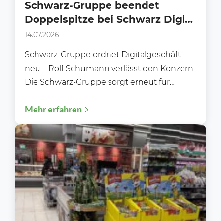
Schwarz-Gruppe beendet
Doppelspitze bei Schwarz Digits
– Was steckt hinter dem
14.07.2026
überraschenden
Schwarz-Gruppe ordnet Digitalgeschäft
Führungswechsel?
neu – Rolf Schumann verlässt den Konzern
Die Schwarz-Gruppe sorgt erneut für
Gesprächsstoff: Mit sofortiger Wirkung
Mehr erfahren
verlässt Rolf Schumann...