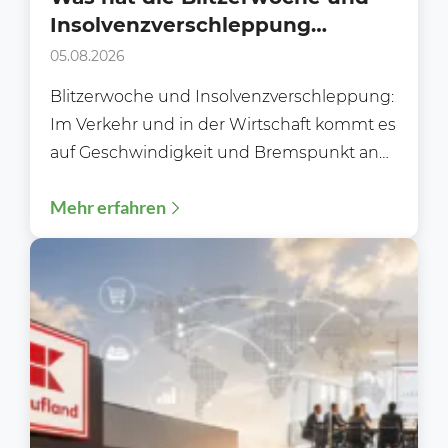
Insolvenzverschleppung
gemeinsam?
05.08.2026
Blitzerwoche und Insolvenzverschleppung:
Im Verkehr und in der Wirtschaft kommt es
auf Geschwindigkeit und Bremspunkt an
Während der Blitzerwoche (3. bis 9.8.)...
Mehr erfahren