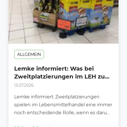
ALLGEMEIN
Lemke informiert: Was bei
Zweitplatzierungen im LEH zu
beachten ist.
13.07.2026
Lemke informiert: Zweitplatzierungen
spielen im Lebensmittelhandel eine immer
noch entscheidende Rolle, wenn es darum
geht, Kaufimpulse auszulösen, neue