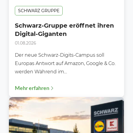
SCHWARZ GRUPPE
Schwarz-Gruppe eröffnet ihren
Digital-Giganten
01.08.2026
Der neue Schwarz-Digits-Campus soll
Europas Antwort auf Amazon, Google & Co.
werden Während im
Lebensmitteleinzelhandel meist über neue
Mehr erfahren
Filialen, Preisaktionen oder Sortimente...