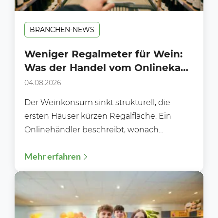
BRANCHEN-NEWS
Weniger Regalmeter für Wein:
Was der Handel vom Onlinekauf
lernen kann
04.08.2026
Der Weinkonsum sinkt strukturell, die
ersten Häuser kürzen Regalfläche. Ein
Onlinehändler beschreibt, wonach
Kundinnen und Kunden heute wirklich
Mehr erfahren
suchen und was das...