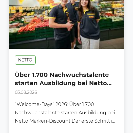
NETTO
Über 1.700 Nachwuchstalente
starten Ausbildung bei Netto
Marken-Discount
03.08.2026
“Welcome-Days“ 2026: Über 1.700
Nachwuchstalente starten Ausbildung bei
Netto Marken-Discount Der erste Schritt ins
Berufsleben: „Welcome‑Days“ 2026 –