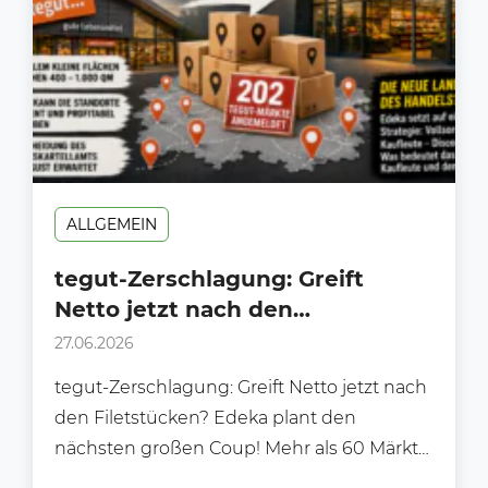
ALLGEMEIN
tegut-Zerschlagung: Greift
Netto jetzt nach den
Filetstücken?
27.06.2026
tegut-Zerschlagung: Greift Netto jetzt nach
den Filetstücken? Edeka plant den
nächsten großen Coup! Mehr als 60 Märkte
für Netto – Edeka setzt...