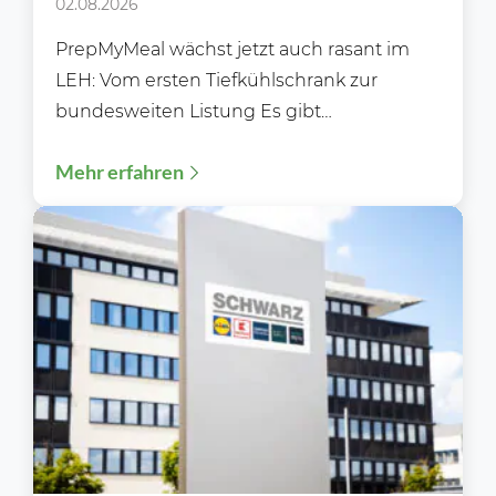
PrepMyMeal den deutschen LEH
02.08.2026
erobert
PrepMyMeal wächst jetzt auch rasant im
LEH: Vom ersten Tiefkühlschrank zur
bundesweiten Listung Es gibt
Erfolgsgeschichten, die sich über Jahre
Mehr erfahren
hinweg im...