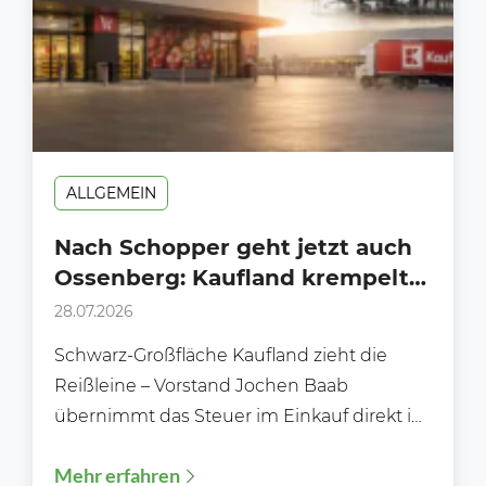
ALLGEMEIN
Nach Schopper geht jetzt auch
Ossenberg: Kaufland krempelt
den internationalen Einkauf
28.07.2026
radikal um
Schwarz-Großfläche Kaufland zieht die
Reißleine – Vorstand Jochen Baab
übernimmt das Steuer im Einkauf direkt in
die eigene Hand Bei Kaufland geht der...
Mehr erfahren