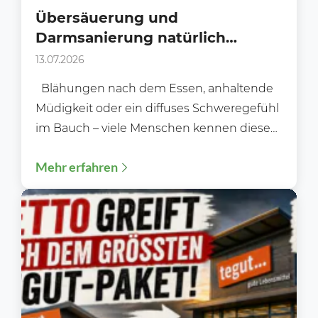
Übersäuerung und
Darmsanierung natürlich
angehen: Tipps für die Balance
13.07.2026
Blähungen nach dem Essen, anhaltende
Müdigkeit oder ein diffuses Schweregefühl
im Bauch – viele Menschen kennen diese
Beschwerden, ohne deren Ursache...
Mehr erfahren