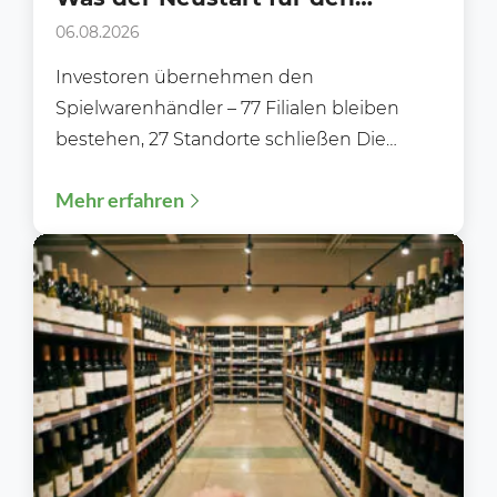
Handel bedeutet
06.08.2026
Investoren übernehmen den
Spielwarenhändler – 77 Filialen bleiben
bestehen, 27 Standorte schließen Die
Zukunft von Rofu Kinderland ist gesichert.
Mehr erfahren
Nachdem die Gläubiger...