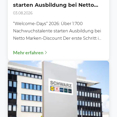
starten Ausbildung bei Netto
Marken-Discount
03.08.2026
“Welcome-Days“ 2026: Über 1.700
Nachwuchstalente starten Ausbildung bei
Netto Marken-Discount Der erste Schritt ins
Berufsleben: „Welcome‑Days“ 2026 –
Mehr erfahren
Ausbildungsstart 2026: Über 1.700...