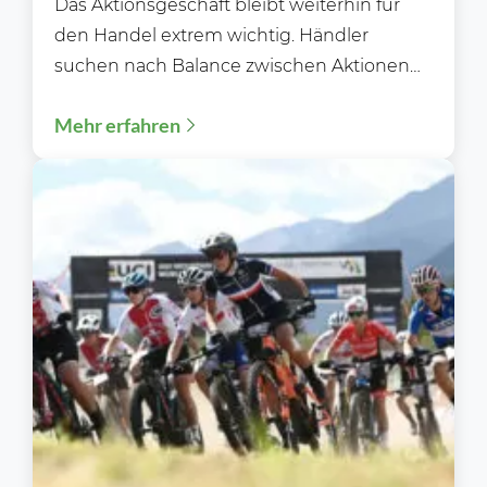
Das Aktionsgeschäft bleibt weiterhin für
den Handel extrem wichtig. Händler
suchen nach Balance zwischen Aktionen
und Preiswürdigkeit. Im
Mehr erfahren
Lebensmittelhandel bleiben Aktionspreise
und...