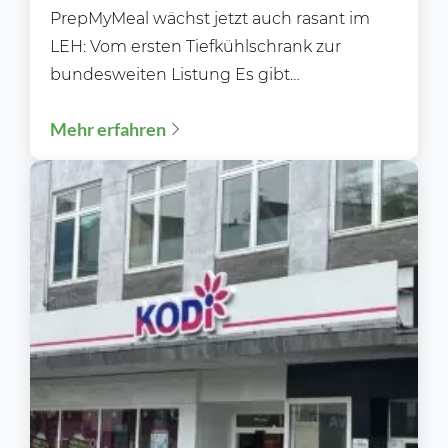
erobert
PrepMyMeal wächst jetzt auch rasant im
LEH: Vom ersten Tiefkühlschrank zur
bundesweiten Listung Es gibt
Erfolgsgeschichten, die sich über Jahre
Mehr erfahren
hinweg im...