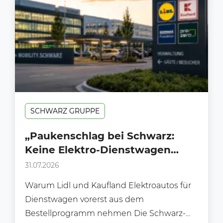
SCHWARZ GRUPPE
„Paukenschlag bei Schwarz:
Keine Elektro-Dienstwagen
mehr für Lidl und Kaufland in
31.07.2026
Deutschland“
Warum Lidl und Kaufland Elektroautos für
Dienstwagen vorerst aus dem
Bestellprogramm nehmen Die Schwarz-