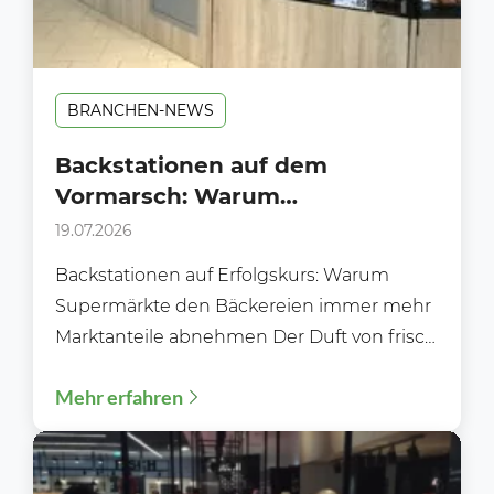
BRANCHEN-NEWS
Backstationen auf dem
Vormarsch: Warum
Supermärkte klassischen
19.07.2026
Bäckereien immer mehr
Backstationen auf Erfolgskurs: Warum
Marktanteile abnehmen
Supermärkte den Bäckereien immer mehr
Marktanteile abnehmen Der Duft von frisch
gebackenen Brötchen gehört längst nicht
Mehr erfahren
mehr ausschließlich...