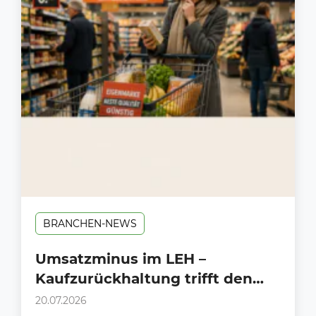
BRANCHEN-NEWS
Umsatzminus im LEH –
Kaufzurückhaltung trifft den
Handel mit voller Wucht!
20.07.2026