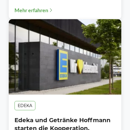
Gruppe sorgt erneut für Gesprächsstoff.
Mehr erfahren
Während Unternehmen in ganz...
EDEKA
Edeka und Getränke Hoffmann
starten die Kooperation.