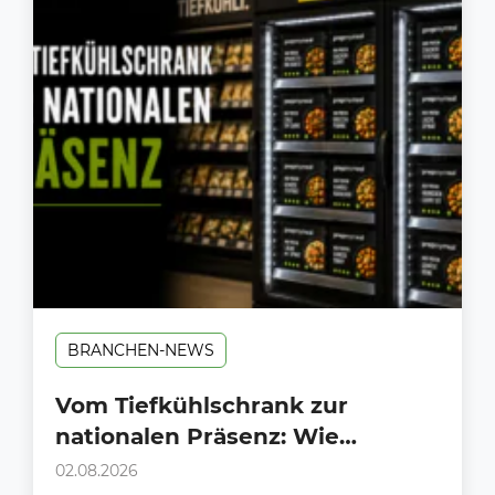
BRANCHEN-NEWS
Vom Tiefkühlschrank zur
nationalen Präsenz: Wie
PrepMyMeal den deutschen LEH
02.08.2026