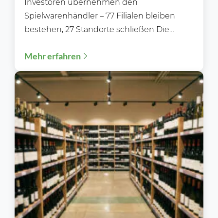
Investoren übernehmen den
Spielwarenhändler – 77 Filialen bleiben
bestehen, 27 Standorte schließen Die
Zukunft von Rofu Kinderland ist gesichert.
Mehr erfahren
Nachdem die Gläubiger...