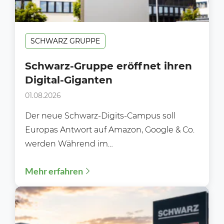
SCHWARZ GRUPPE
Schwarz-Gruppe eröffnet ihren
Digital-Giganten
01.08.2026
Der neue Schwarz-Digits-Campus soll
Europas Antwort auf Amazon, Google & Co.
werden Während im
Lebensmitteleinzelhandel meist über neue
Mehr erfahren
Filialen, Preisaktionen oder Sortimente...