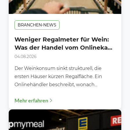
BRANCHEN-NEWS
Weniger Regalmeter für Wein:
Was der Handel vom Onlinekauf
lernen kann
04.08.2026
Der Weinkonsum sinkt strukturell, die
ersten Häuser kürzen Regalfläche. Ein
Onlinehändler beschreibt, wonach
Kundinnen und Kunden heute wirklich
Mehr erfahren
suchen und was das...