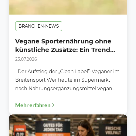
BRANCHEN-NEWS
Vegane Sporternährung ohne
künstliche Zusätze: Ein Trend
am Supermarkt-Regal?
23.07.2026
Der Aufstieg der „Clean Label”-Veganer im
Breitensport Wer heute im Supermarkt
nach Nahrungsergänzungsmittel vegan
ohne Zusätze sucht, stellt schnell fest: Das...
Mehr erfahren