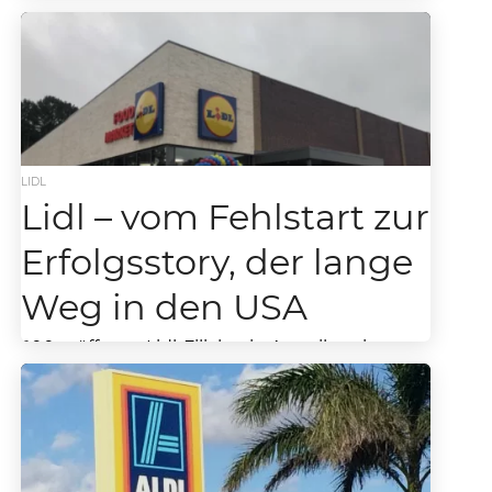
für den US-Lebensmittelhandel werden
könnte Der amerikanische
Lebensmitteleinzelhandel steht vor einer
neuen...
LIDL
Lidl – vom Fehlstart zur
Erfolgsstory, der lange
Weg in den USA
200 eröffnete Lidl-Filialen in Amerika, ein
Zwischenziel ist erreicht. Wie der deutsche
Top-Discounter auch in den USA zur Macht
werden will. Die...