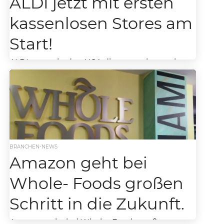
ALDI jetzt mit ersten
kassenlosen Stores am
Start!
ALDI testet in den USA die ersten kassenlosen
Stores – Zusammenarbeit mit kalifornischem
Startups Grabango. Im Jahr 2022 unterhielt
ALDI Süd in...
BRANCHEN-NEWS
Amazon geht bei
Whole- Foods großen
Schritt in die Zukunft.
Amazon geht bei Whole- Foods großen