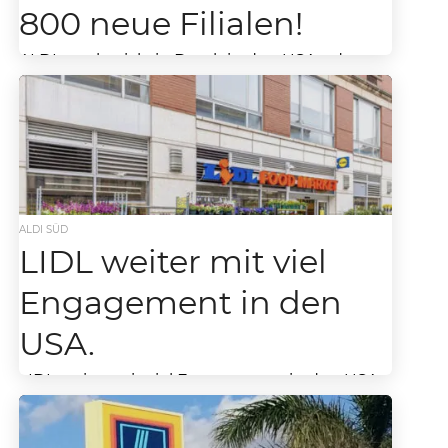
800 neue Filialen!
ALDI macht richtig Druck in den USA – der
Discounter- Riese will ca. 800 neue Filialen bis
2028 eröffnen. Nach Großbritannien will...
ALDI SÜD
LIDL weiter mit viel
Engagement in den
USA.
LIDL weiter mit viel Engagement in den USA –
ALDI in den USA weiter auf der Überholspur.
Beide Discounter haben sich mittlerweile...