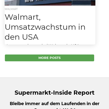
WALMART
Walmart,
Umsatzwachstum in
den USA
Umsatzwachstum bei Walmart in USA –
Starke Zuwächse im Food- Segment. Mit
seinem starken Umsatzwachstum im Mai bis
MORE POSTS
Juli diesen Jahres übertrifft Walmart...
Supermarkt-Inside Report
Bleibe immer auf dem Laufenden in der