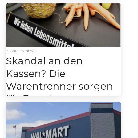
Schritt in die Zukunft – neues biometrisches
Verfahren auf dem Vormarsch. Amazon will in
den USA...
BRANCHEN-NEWS
Skandal an den
Kassen? Die
Warentrenner sorgen
für Emotionen…
Nachrichtensprecher aus den USA löst große
Debatte aus – benutzen viele Menschen den
Warentrenner im Supermarkt total falsch?
Fast nirgendswo, außer vielleicht...