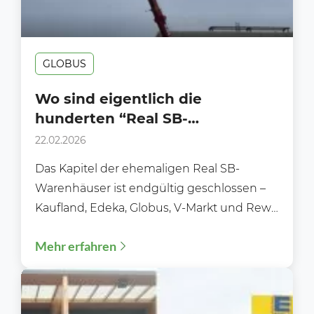
GLOBUS
Wo sind eigentlich die
hunderten “Real SB-
Warenhäuser” alle hin?
22.02.2026
Das Kapitel der ehemaligen Real SB-
Warenhäuser ist endgültig geschlossen –
Kaufland, Edeka, Globus, V-Markt und Rewe
sicherten sich die meisten Real-
Mehr erfahren
Standorte....