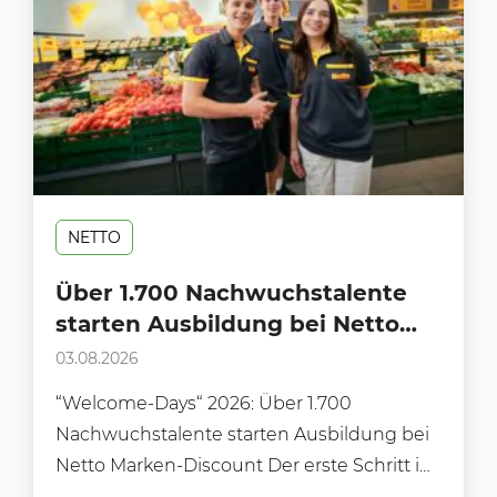
NETTO
Über 1.700 Nachwuchstalente
starten Ausbildung bei Netto
Marken-Discount
03.08.2026
“Welcome-Days“ 2026: Über 1.700
Nachwuchstalente starten Ausbildung bei
Netto Marken-Discount Der erste Schritt ins
Berufsleben: „Welcome‑Days“ 2026 –