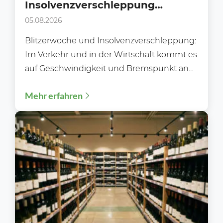
Insolvenzverschleppung
gemeinsam?
05.08.2026
Blitzerwoche und Insolvenzverschleppung:
Im Verkehr und in der Wirtschaft kommt es
auf Geschwindigkeit und Bremspunkt an
Während der Blitzerwoche (3. bis 9.8.)...
Mehr erfahren