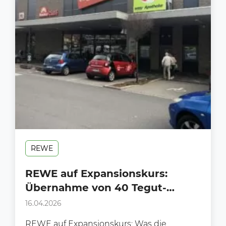
REWE
REWE auf Expansionskurs:
Übernahme von 40 Tegut-
Märkten steht an!
16.04.2026
REWE auf Expansionskurs: Was die