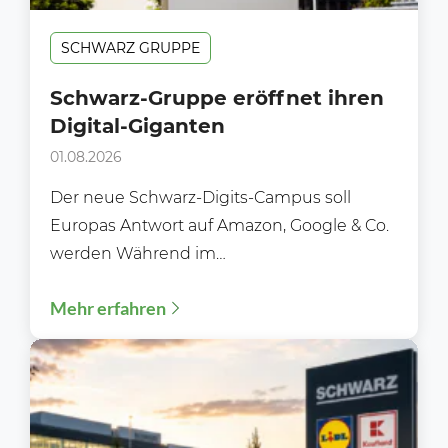
SCHWARZ GRUPPE
Schwarz-Gruppe eröffnet ihren
Digital-Giganten
01.08.2026
Der neue Schwarz-Digits-Campus soll
Europas Antwort auf Amazon, Google & Co.
werden Während im
Lebensmitteleinzelhandel meist über neue
Mehr erfahren
Filialen, Preisaktionen oder Sortimente...