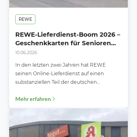
REWE
REWE-Lieferdienst-Boom 2026 –
Geschenkkarten für Senioren
der vergessene
10.06.2026
Wachstumshebel
In den letzten zwei Jahren hat REWE
seinen Online-Lieferdienst auf einen
substanziellen Teil der deutschen
Haushalte ausgeweitet. Da sich 2026 die
Mehr erfahren
Nutzung...