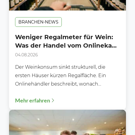
BRANCHEN-NEWS
Weniger Regalmeter für Wein:
Was der Handel vom Onlinekauf
lernen kann
04.08.2026
Der Weinkonsum sinkt strukturell, die
ersten Häuser kürzen Regalfläche. Ein
Onlinehändler beschreibt, wonach
Kundinnen und Kunden heute wirklich
Mehr erfahren
suchen und was das...