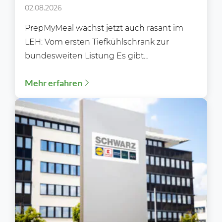
PrepMyMeal den deutschen LEH
02.08.2026
erobert
PrepMyMeal wächst jetzt auch rasant im
LEH: Vom ersten Tiefkühlschrank zur
bundesweiten Listung Es gibt
Erfolgsgeschichten, die sich über Jahre
Mehr erfahren
hinweg im...