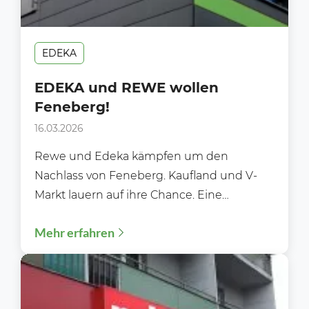
EDEKA
EDEKA und REWE wollen
Feneberg!
16.03.2026
Rewe und Edeka kämpfen um den
Nachlass von Feneberg. Kaufland und V-
Markt lauern auf ihre Chance. Eine
traditionsreiche Supermarktkette aus dem
Mehr erfahren
Allgäu...