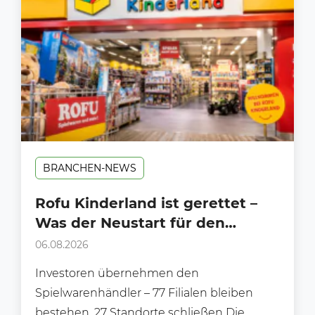
BRANCHEN-NEWS
Rofu Kinderland ist gerettet –
Was der Neustart für den
Handel bedeutet
06.08.2026
Investoren übernehmen den
Spielwarenhändler – 77 Filialen bleiben
bestehen, 27 Standorte schließen Die