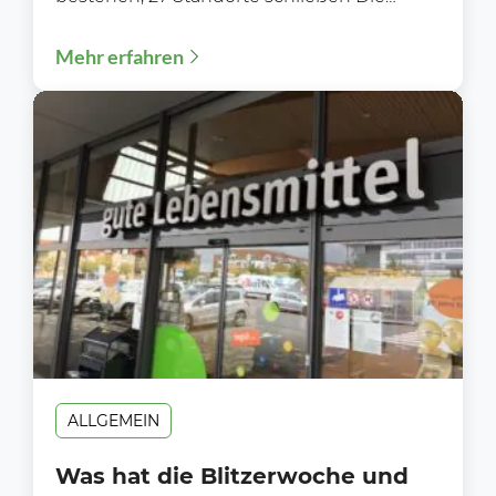
Zukunft von Rofu Kinderland ist gesichert.
Mehr erfahren
Nachdem die Gläubiger...
ALLGEMEIN
Was hat die Blitzerwoche und