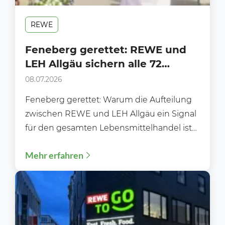
REWE
Feneberg gerettet: REWE und
LEH Allgäu sichern alle 72
Märkte und die Zukunft der
08.07.2026
Traditionsmarke
Feneberg gerettet: Warum die Aufteilung
zwischen REWE und LEH Allgäu ein Signal
für den gesamten Lebensmittelhandel ist
Die Zukunft von Feneberg nimmt...
Mehr erfahren