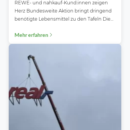
REWE- und nahkauf-Kund:innen zeigen
Herz Bundesweite Aktion bringt dringend
benötigte Lebensmittel zu den Tafeln Die
bundesweite REWE- und nahkauf-
Mehr erfahren
Tafeltütenaktion 2026 endet mit...