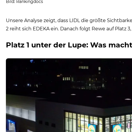
Bild: Rankingdocs
Unsere Analyse zeigt, dass LIDL die größte Sichtbarke
2 reiht sich EDEKA ein. Danach folgt Rewe auf Platz 3
Platz 1 unter der Lupe: Was macht