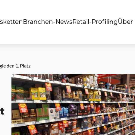
sketten
Branchen-News
Retail-Profiling
Über
gle den 1. Platz
t