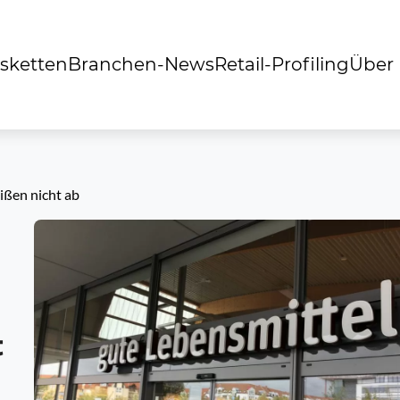
sketten
Branchen-News
Retail-Profiling
Über
ißen nicht ab
t