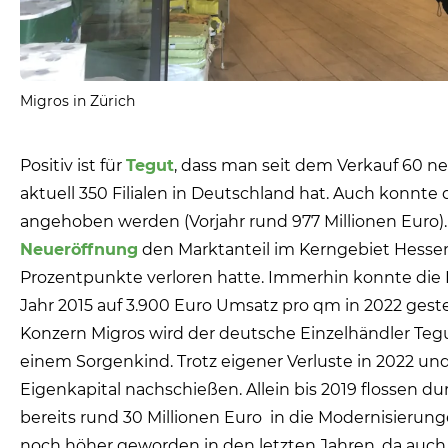
Migros in Zürich
Positiv ist für
Tegut
, dass man seit dem Verkauf 60 n
aktuell 350 Filialen in Deutschland hat. Auch konnte d
angehoben werden (Vorjahr rund 977 Millionen Euro). 
Neueröffnung
den Marktanteil im Kerngebiet Hessen
Prozentpunkte verloren hatte. Immerhin konnte die 
Jahr 2015 auf 3.900 Euro Umsatz pro qm in 2022 gest
Konzern Migros wird der deutsche Einzelhändler Teg
einem Sorgenkind. Trotz eigener Verluste in 2022 un
Eigenkapital nachschießen. Allein bis 2019 flossen
bereits rund 30 Millionen Euro
in die Modernisierung
noch höher geworden in den letzten Jahren, da auch