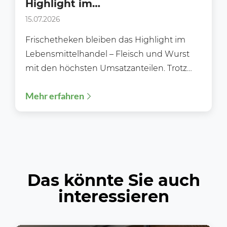
Highlight im
Lebensmittelhandel.
15.07.2026
Frischetheken bleiben das Highlight im
Lebensmittelhandel – Fleisch und Wurst
mit den höchsten Umsatzanteilen. Trotz
wachsender Selbstbedienungsbereiche,
Mehr erfahren
digitaler Einkaufsmöglichkeiten und einer
zunehmenden...
Das könnte Sie auch
interessieren