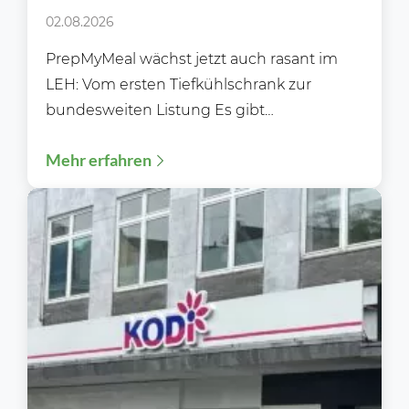
PrepMyMeal den deutschen LEH
02.08.2026
erobert
PrepMyMeal wächst jetzt auch rasant im
LEH: Vom ersten Tiefkühlschrank zur
bundesweiten Listung Es gibt
Erfolgsgeschichten, die sich über Jahre
Mehr erfahren
hinweg im...