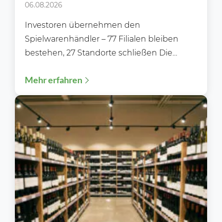
Handel bedeutet
06.08.2026
Investoren übernehmen den
Spielwarenhändler – 77 Filialen bleiben
bestehen, 27 Standorte schließen Die
Zukunft von Rofu Kinderland ist gesichert.
Mehr erfahren
Nachdem die Gläubiger...