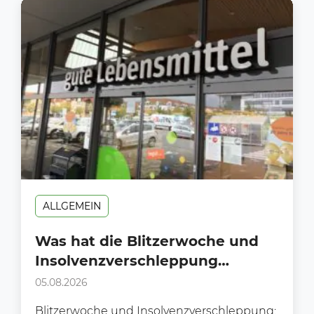
ALLGEMEIN
Was hat die Blitzerwoche und
Insolvenzverschleppung
gemeinsam?
05.08.2026
Blitzerwoche und Insolvenzverschleppung: