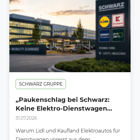
SCHWARZ GRUPPE
„Paukenschlag bei Schwarz:
Keine Elektro-Dienstwagen
mehr für Lidl und Kaufland in
31.07.2026
Deutschland“
Warum Lidl und Kaufland Elektroautos für
Dienstwagen vorerst aus dem