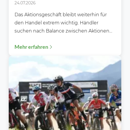
24.07.2026
Das Aktionsgeschäft bleibt weiterhin für
den Handel extrem wichtig. Händler
suchen nach Balance zwischen Aktionen
und Preiswürdigkeit. Im
Mehr erfahren
Lebensmittelhandel bleiben Aktionspreise
und...