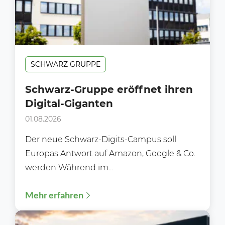
SCHWARZ GRUPPE
Schwarz-Gruppe eröffnet ihren
Digital-Giganten
01.08.2026
Der neue Schwarz-Digits-Campus soll
Europas Antwort auf Amazon, Google & Co.
werden Während im
Lebensmitteleinzelhandel meist über neue
Mehr erfahren
Filialen, Preisaktionen oder Sortimente...