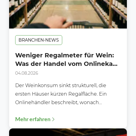
BRANCHEN-NEWS
Weniger Regalmeter für Wein:
Was der Handel vom Onlinekauf
lernen kann
04.08.2026
Der Weinkonsum sinkt strukturell, die
ersten Häuser kürzen Regalfläche. Ein
Onlinehändler beschreibt, wonach
Kundinnen und Kunden heute wirklich
Mehr erfahren
suchen und was das...