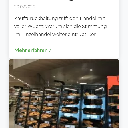
Handel mit voller Wucht!
20.07.2026
Kaufzurückhaltung trifft den Handel mit
voller Wucht: Warum sich die Stimmung
im Einzelhandel weiter eintrübt Der
deutsche Einzelhandel steht zunehmend
Mehr erfahren
unter Druck....