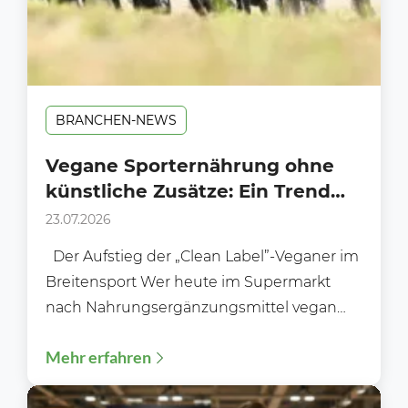
BRANCHEN-NEWS
Vegane Sporternährung ohne
künstliche Zusätze: Ein Trend
am Supermarkt-Regal?
23.07.2026
Der Aufstieg der „Clean Label”-Veganer im
Breitensport Wer heute im Supermarkt
nach Nahrungsergänzungsmittel vegan
ohne Zusätze sucht, stellt schnell fest: Das...
Mehr erfahren