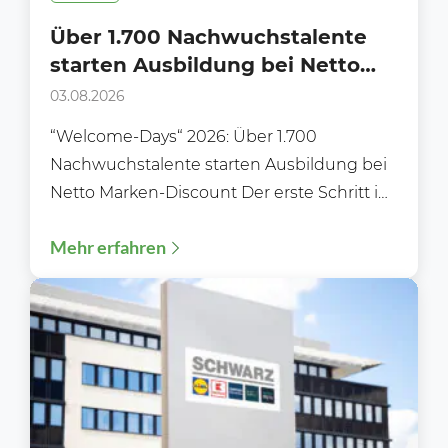
Über 1.700 Nachwuchstalente
starten Ausbildung bei Netto
Marken-Discount
03.08.2026
“Welcome-Days“ 2026: Über 1.700
Nachwuchstalente starten Ausbildung bei
Netto Marken-Discount Der erste Schritt ins
Berufsleben: „Welcome‑Days“ 2026 –
Mehr erfahren
Ausbildungsstart 2026: Über 1.700...