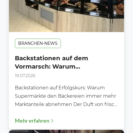
BRANCHEN-NEWS
Backstationen auf dem
Vormarsch: Warum
Supermärkte klassischen
19.07.2026
Bäckereien immer mehr
Backstationen auf Erfolgskurs: Warum
Marktanteile abnehmen
Supermärkte den Bäckereien immer mehr
Marktanteile abnehmen Der Duft von frisch
gebackenen Brötchen gehört längst nicht
Mehr erfahren
mehr ausschließlich...