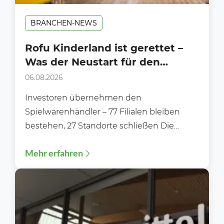
BRANCHEN-NEWS
Rofu Kinderland ist gerettet –
Was der Neustart für den
Handel bedeutet
06.08.2026
Investoren übernehmen den
Spielwarenhändler – 77 Filialen bleiben
bestehen, 27 Standorte schließen Die
Zukunft von Rofu Kinderland ist gesichert.
Mehr erfahren
Nachdem die Gläubiger...