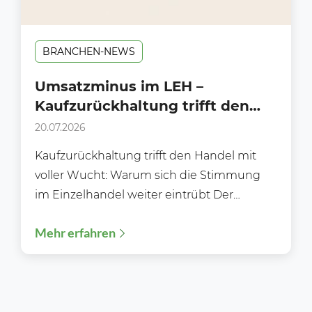
BRANCHEN-NEWS
Umsatzminus im LEH –
Kaufzurückhaltung trifft den
Handel mit voller Wucht!
20.07.2026
Kaufzurückhaltung trifft den Handel mit
voller Wucht: Warum sich die Stimmung
im Einzelhandel weiter eintrübt Der
deutsche Einzelhandel steht zunehmend
Mehr erfahren
unter Druck....