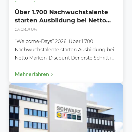
Über 1.700 Nachwuchstalente
starten Ausbildung bei Netto
Marken-Discount
03.08.2026
“Welcome-Days“ 2026: Über 1.700
Nachwuchstalente starten Ausbildung bei
Netto Marken-Discount Der erste Schritt ins
Berufsleben: „Welcome‑Days“ 2026 –
Mehr erfahren
Ausbildungsstart 2026: Über 1.700...