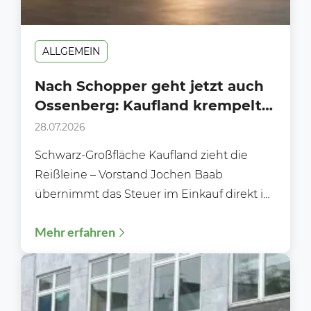
ALLGEMEIN
Nach Schopper geht jetzt auch
Ossenberg: Kaufland krempelt
den internationalen Einkauf
28.07.2026
radikal um
Schwarz-Großfläche Kaufland zieht die
Reißleine – Vorstand Jochen Baab
übernimmt das Steuer im Einkauf direkt in
die eigene Hand Bei Kaufland geht der...
Mehr erfahren