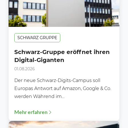
SCHWARZ GRUPPE
Schwarz-Gruppe eröffnet ihren
Digital-Giganten
01.08.2026
Der neue Schwarz-Digits-Campus soll
Europas Antwort auf Amazon, Google & Co.
werden Während im
Lebensmitteleinzelhandel meist über neue
Mehr erfahren
Filialen, Preisaktionen oder Sortimente...