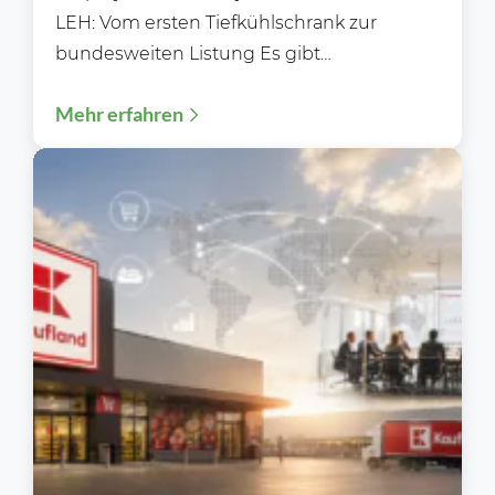
LEH: Vom ersten Tiefkühlschrank zur
bundesweiten Listung Es gibt
Erfolgsgeschichten, die sich über Jahre
Mehr erfahren
hinweg im...