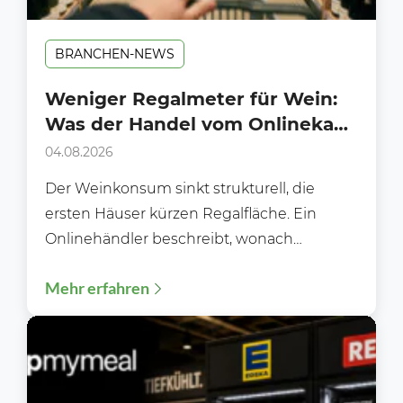
BRANCHEN-NEWS
Weniger Regalmeter für Wein:
Was der Handel vom Onlinekauf
lernen kann
04.08.2026
Der Weinkonsum sinkt strukturell, die
ersten Häuser kürzen Regalfläche. Ein
Onlinehändler beschreibt, wonach
Kundinnen und Kunden heute wirklich
Mehr erfahren
suchen und was das...