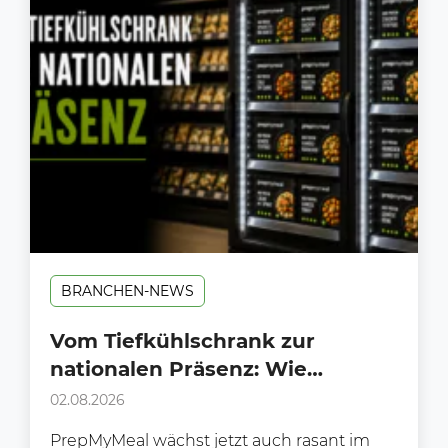
BRANCHEN-NEWS
Vom Tiefkühlschrank zur
nationalen Präsenz: Wie
PrepMyMeal den deutschen LEH
02.08.2026
erobert
PrepMyMeal wächst jetzt auch rasant im