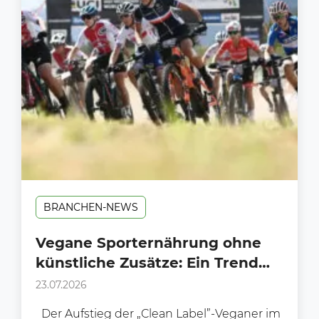
BRANCHEN-NEWS
Vegane Sporternährung ohne
künstliche Zusätze: Ein Trend
am Supermarkt-Regal?
23.07.2026
Der Aufstieg der „Clean Label”-Veganer im