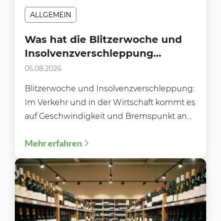
ALLGEMEIN
Was hat die Blitzerwoche und
Insolvenzverschleppung
gemeinsam?
05.08.2026
Blitzerwoche und Insolvenzverschleppung:
Im Verkehr und in der Wirtschaft kommt es
auf Geschwindigkeit und Bremspunkt an
Während der Blitzerwoche (3. bis 9.8.)...
Mehr erfahren