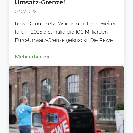
Umsatz-Grenze!
02.07.2026
Rewe Group setzt Wachstumstrend weiter
fort. In 2025 erstmalig die 100 Milliarden-
Euro-Umsatz-Grenze geknackt. Die Rewe
Group blickt auf weiteres erfolgreiches
Mehr erfahren
Geschäftsjahr zurück....