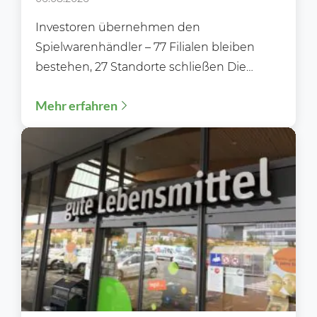
Investoren übernehmen den
Spielwarenhändler – 77 Filialen bleiben
bestehen, 27 Standorte schließen Die
Zukunft von Rofu Kinderland ist gesichert.
Mehr erfahren
Nachdem die Gläubiger...