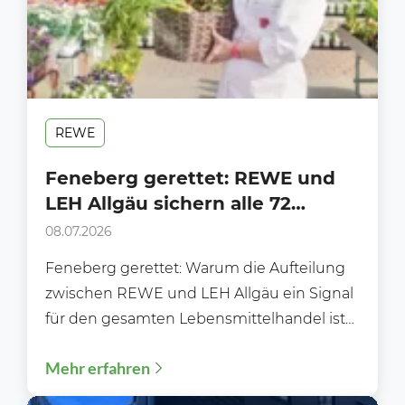
REWE
Feneberg gerettet: REWE und
LEH Allgäu sichern alle 72
Märkte und die Zukunft der
08.07.2026
Traditionsmarke
Feneberg gerettet: Warum die Aufteilung
zwischen REWE und LEH Allgäu ein Signal
für den gesamten Lebensmittelhandel ist
Die Zukunft von Feneberg nimmt...
Mehr erfahren