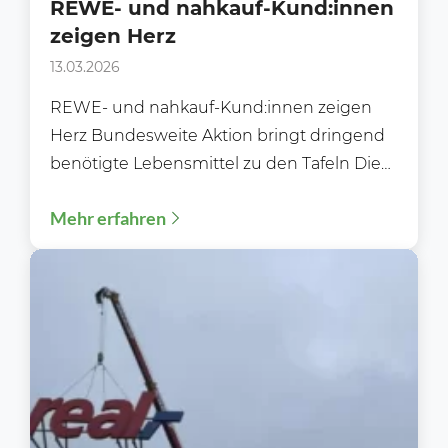
REWE- und nahkauf-Kund:innen
zeigen Herz
13.03.2026
REWE- und nahkauf-Kund:innen zeigen
Herz Bundesweite Aktion bringt dringend
benötigte Lebensmittel zu den Tafeln Die
bundesweite REWE- und nahkauf-
Mehr erfahren
Tafeltütenaktion 2026 endet mit...