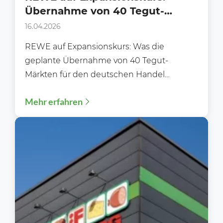
Übernahme von 40 Tegut-
Märkten steht an!
16.04.2026
REWE auf Expansionskurs: Was die
geplante Übernahme von 40 Tegut-
Märkten für den deutschen Handel
bedeutet Der deutsche
Mehr erfahren
Lebensmitteleinzelhandel steht vor einer
spannenden...