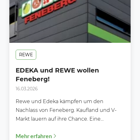
REWE
EDEKA und REWE wollen
Feneberg!
16.03.2026
Rewe und Edeka kämpfen um den
Nachlass von Feneberg. Kaufland und V-
Markt lauern auf ihre Chance. Eine
traditionsreiche Supermarktkette aus dem
Mehr erfahren
Allgäu...