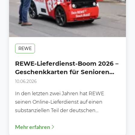
REWE
REWE-Lieferdienst-Boom 2026 –
Geschenkkarten für Senioren
der vergessene
10.06.2026
Wachstumshebel
In den letzten zwei Jahren hat REWE
seinen Online-Lieferdienst auf einen
substanziellen Teil der deutschen
Haushalte ausgeweitet. Da sich 2026 die
Mehr erfahren
Nutzung...