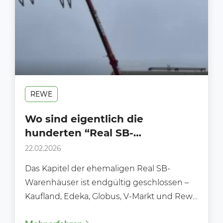
REWE
Wo sind eigentlich die
hunderten “Real SB-
Warenhäuser” alle hin?
22.02.2026
Das Kapitel der ehemaligen Real SB-
Warenhäuser ist endgültig geschlossen –
Kaufland, Edeka, Globus, V-Markt und Rewe
sicherten sich die meisten Real-