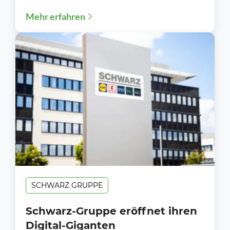
Berufsleben: „Welcome‑Days“ 2026 –
Mehr erfahren
Ausbildungsstart 2026: Über 1.700...
SCHWARZ GRUPPE
Schwarz-Gruppe eröffnet ihren
Digital-Giganten