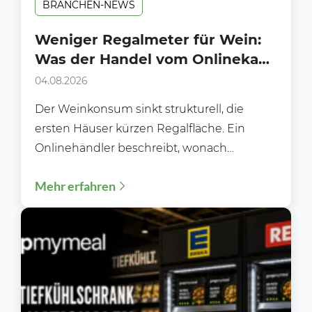
BRANCHEN-NEWS
Weniger Regalmeter für Wein:
Was der Handel vom Onlinekauf
lernen kann
04.08.2026
Der Weinkonsum sinkt strukturell, die
ersten Häuser kürzen Regalfläche. Ein
Onlinehändler beschreibt, wonach
Kundinnen und Kunden heute wirklich
Mehr erfahren
suchen und was das...