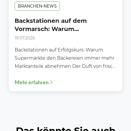
BRANCHEN-NEWS
Backstationen auf dem
Vormarsch: Warum
Supermärkte klassischen
19.07.2026
Bäckereien immer mehr
Backstationen auf Erfolgskurs: Warum
Marktanteile abnehmen
Supermärkte den Bäckereien immer mehr
Marktanteile abnehmen Der Duft von frisch
gebackenen Brötchen gehört längst nicht
Mehr erfahren
mehr ausschließlich...
Das könnte Sie auch