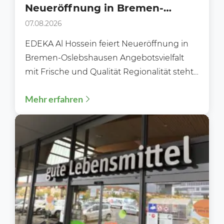
Neueröffnung in Bremen-
Oslebshausen
07.08.2026
EDEKA Al Hossein feiert Neueröffnung in
Bremen-Oslebshausen Angebotsvielfalt
mit Frische und Qualität Regionalität steht
im Fokus Moderne Gebäudetechnik
Mehr erfahren
Flexibles und bequemes Einkaufen...