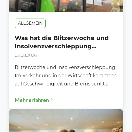
ALLGEMEIN
Was hat die Blitzerwoche und
Insolvenzverschleppung
gemeinsam?
05.08.2026
Blitzerwoche und Insolvenzverschleppung:
Im Verkehr und in der Wirtschaft kommt es
auf Geschwindigkeit und Bremspunkt an
Während der Blitzerwoche (3. bis 9.8.)...
Mehr erfahren