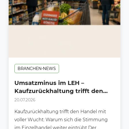
BRANCHEN-NEWS
Umsatzminus im LEH –
Kaufzurückhaltung trifft den
Handel mit voller Wucht!
20.07.2026
Kaufzurückhaltung trifft den Handel mit
voller Wucht: Warum sich die Stimmung
im Einzelhandel weiter eintrübt Der