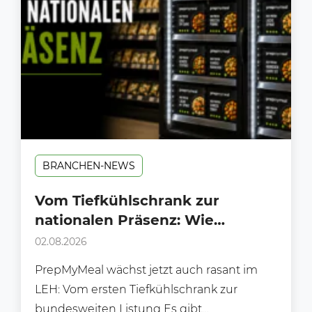
BRANCHEN-NEWS
Vom Tiefkühlschrank zur
nationalen Präsenz: Wie
PrepMyMeal den deutschen LEH
02.08.2026
erobert
PrepMyMeal wächst jetzt auch rasant im
LEH: Vom ersten Tiefkühlschrank zur
bundesweiten Listung Es gibt