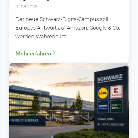
01.08.2026
Der neue Schwarz-Digits-Campus soll
Europas Antwort auf Amazon, Google & Co.
werden Während im
Lebensmitteleinzelhandel meist über neue
Mehr erfahren
Filialen, Preisaktionen oder Sortimente...