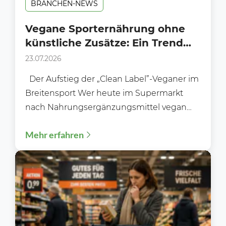
BRANCHEN-NEWS
Vegane Sporternährung ohne
künstliche Zusätze: Ein Trend
am Supermarkt-Regal?
23.07.2026
Der Aufstieg der „Clean Label”-Veganer im
Breitensport Wer heute im Supermarkt
nach Nahrungsergänzungsmittel vegan
ohne Zusätze sucht, stellt schnell fest: Das...
Mehr erfahren