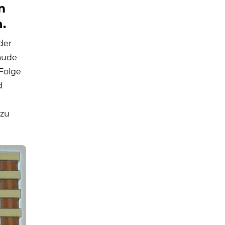
m
.
der
äude
Folge
d
 zu