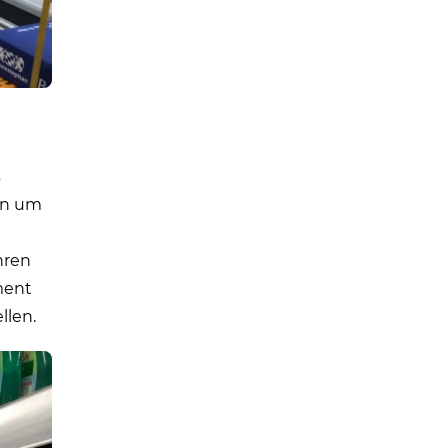
s
tun um
hren
ment
llen.