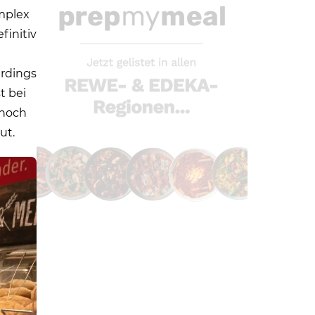
mplex
finitiv
erdings
t bei
 noch
ut.