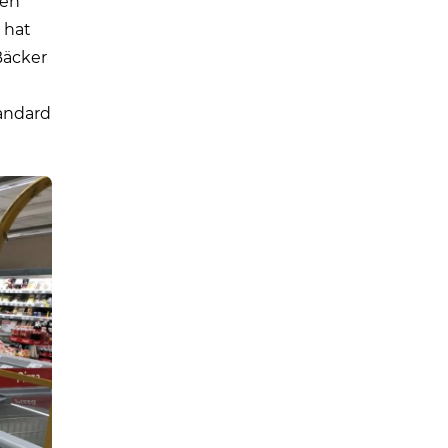
nen
 hat
Bäcker
andard