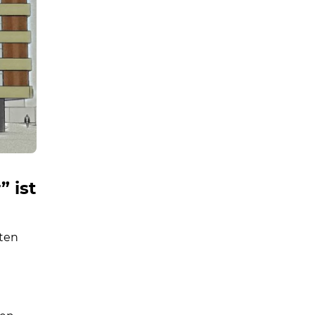
 ist
lten