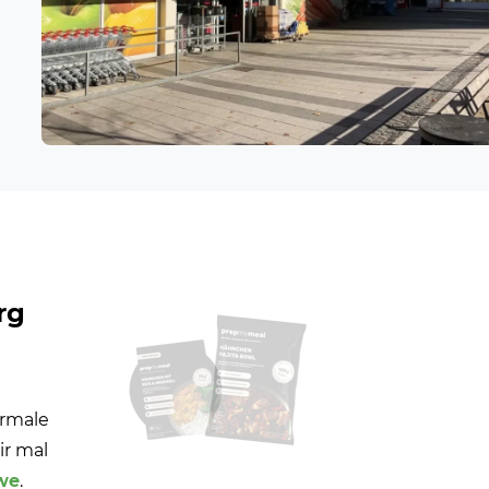
rg
ormale
r mal
we
.