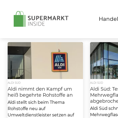
Handel
ALDI SÜD
ALDI SÜD
Aldi nimmt den Kampf um
Aldi Süd: Te
heiß begehrte Rohstoffe an
Mehrwegfl
abgebroch
Aldi stellt sich beim Thema
Aldi Süd sch
Rohstoffe neu auf
Mehrwegflas
Umweltdienstleister setzen auf