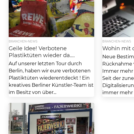
BRANCHEN-NEWS
BRANCHEN-NEWS
Geile Idee! Verbotene
Wohin mit 
Plastiktüten wieder da….
Neue Besti
Auf unserer letzten Tour durch
Rücknahme v
Berlin, haben wir eure verbotenen
Immer mehr E
Plastiktüten wiederentdeckt ! Ein
Seit der zu
kreatives Berliner Künstler-Team ist
Digitalisierun
im Besitz von über...
immer mehr El