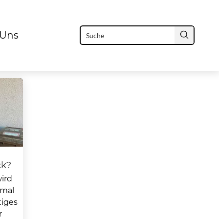
 Uns
ck?
wird
hmal
tiges
r