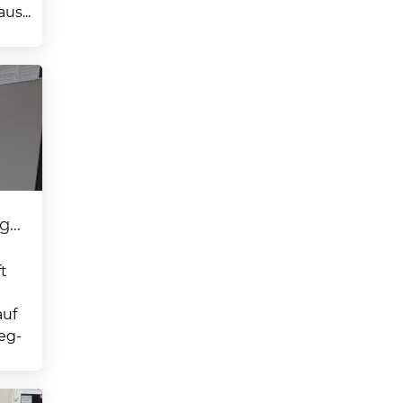
s...
eg…
t
auf
eg-
a- und
...