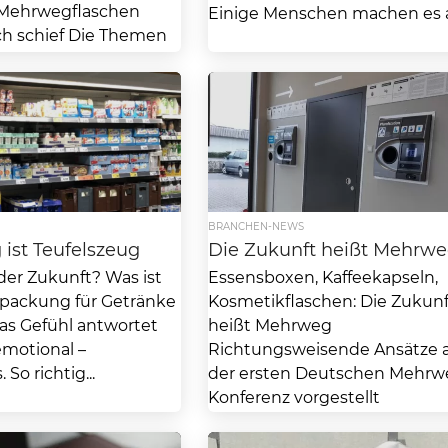
 Mehrwegflaschen
Einige Menschen machen es au
ch schief Die Themen
it und Regionalität
ben super...
BRANCHEN-NEWS
ist Teufelszeug
Die Zukunft heißt Mehrw
er Zukunft? Was ist
Essensboxen, Kaffeekapseln,
rpackung für Getränke
Kosmetikflaschen: Die Zukunf
as Gefühl antwortet
heißt Mehrweg
emotional –
Richtungsweisende Ansätze 
So richtig...
der ersten Deutschen Mehrw
Konferenz vorgestellt
Abfallvermeidung sowie Klim
Ressourcenschutz können nur