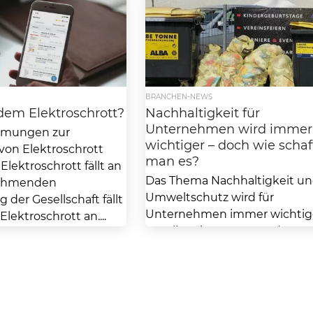
BRANCHEN-NEWS
dem Elektroschrott?
Nachhaltigkeit für
Unternehmen wird immer
mmungen zur
wichtiger – doch wie schaf
on Elektroschrott
man es?
lektroschrott fällt an
Das Thema Nachhaltigkeit u
nehmenden
Umweltschutz wird für
g der Gesellschaft fällt
Unternehmen immer wichtige
ektroschrott an....
Vor allem im Segment der
Lebensmitteleinzelhändler ist
nachhaltige und ökologische
Unternehmensaufstellung...