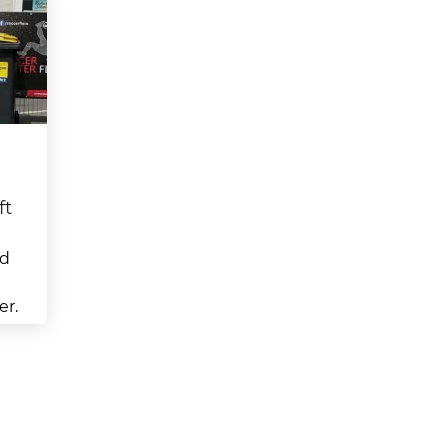
ft
nd
r.
 eine