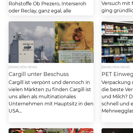
Versuch mit
Rohstoffe Ob Prezero, Interseroh
ging gründli
oder Reclay, ganz egal, alle
Nachhaltigke
Umweltdienstleister gewinnen...
sind und blei
BRANCHEN-NEWS
BRANCHEN-NEWS
Cargill unter Beschuss
PET Einweg 
Cargill ist verpönt und dennoch in
Verpackung d
vielen Märkten zu finden Cargill ist
die beste Ve
uns allen als multinationales
und Milch? D
Unternehmen mit Hauptsitz in den
schnell und 
USA...
Mehrwegglas. 