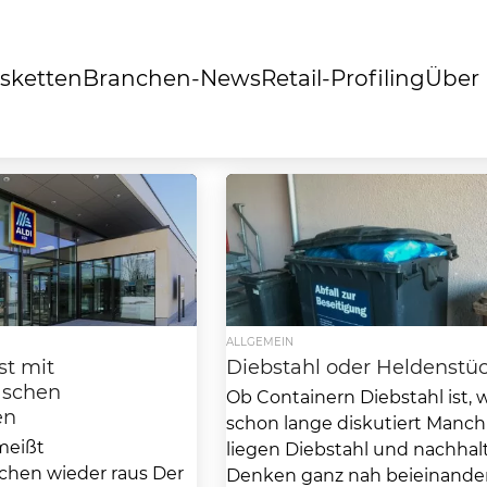
sketten
Branchen-News
Retail-Profiling
Über
ALLGEMEIN
st mit
Diebstahl oder Heldenstü
aschen
Ob Containern Diebstahl ist, 
en
schon lange diskutiert Manc
meißt
liegen Diebstahl und nachhal
chen wieder raus Der
Denken ganz nah beieinande