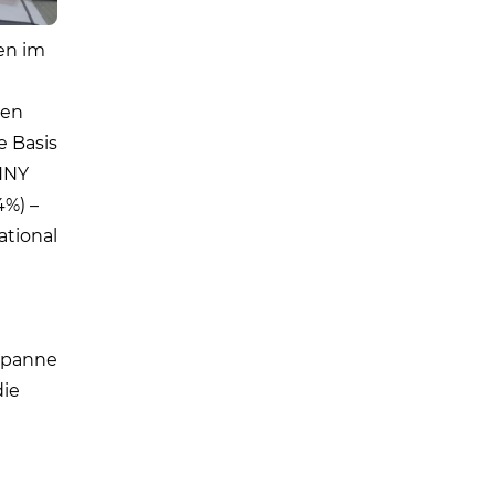
en im
ben
e Basis
ENNY
4%) –
ational
sspanne
die