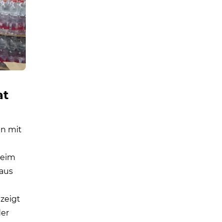
at
n mit
beim
 aus
 zeigt
der