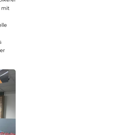
 mit
lle
s
ter