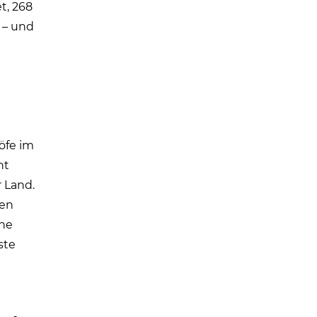
t, 268
 – und
öfe im
nt
 Land.
den
äne
ste