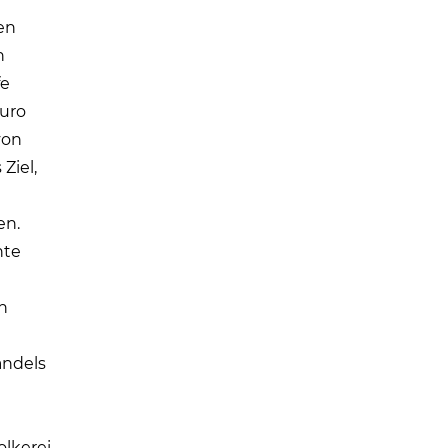
en
n
fe
Euro
von
Ziel,
en.
hte
in
andels
lkerei