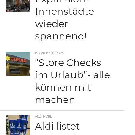
Innenstädte
wieder
spannend!
BRANCHEN-NEWS
“Store Checks
im Urlaub”- alle
können mit
machen
ALDI NORD
Aldi listet