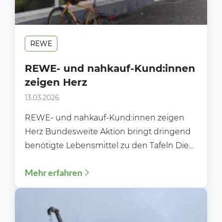
REWE
REWE- und nahkauf-Kund:innen
zeigen Herz
13.03.2026
REWE- und nahkauf-Kund:innen zeigen
Herz Bundesweite Aktion bringt dringend
benötigte Lebensmittel zu den Tafeln Die
bundesweite REWE- und nahkauf-
Mehr erfahren
Tafeltütenaktion 2026 endet mit...