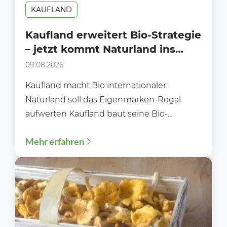
KAUFLAND
Kaufland erweitert Bio-Strategie
– jetzt kommt Naturland ins
Regal
09.08.2026
Kaufland macht Bio internationaler:
Naturland soll das Eigenmarken-Regal
aufwerten Kaufland baut seine Bio-
Strategie aus – und setzt dabei künftig
Mehr erfahren
stärker auf internationale...