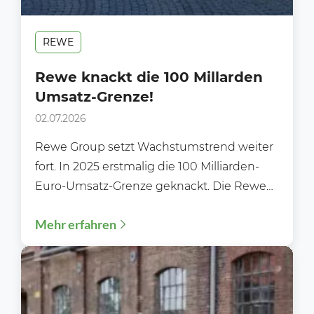
REWE
Rewe knackt die 100 Millarden
Umsatz-Grenze!
02.07.2026
Rewe Group setzt Wachstumstrend weiter
fort. In 2025 erstmalig die 100 Milliarden-
Euro-Umsatz-Grenze geknackt. Die Rewe
Group blickt auf weiteres erfolgreiches
Mehr erfahren
Geschäftsjahr zurück....