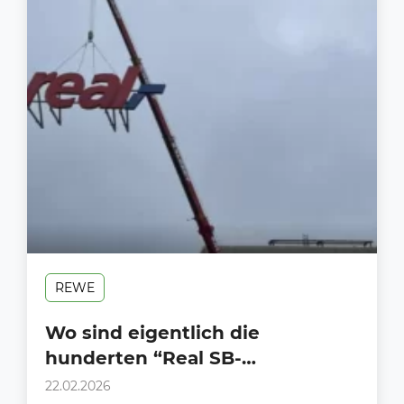
REWE
Wo sind eigentlich die
hunderten “Real SB-
Warenhäuser” alle hin?
22.02.2026