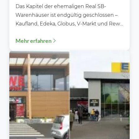
Das Kapitel der ehemaligen Real SB-
Warenhäuser ist endgültig geschlossen –
Kaufland, Edeka, Globus, V-Markt und Rewe
sicherten sich die meisten Real-
Mehr erfahren
Standorte....