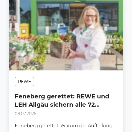
REWE
Feneberg gerettet: REWE und
LEH Allgäu sichern alle 72
Märkte und die Zukunft der
08.07.2026
Traditionsmarke
Feneberg gerettet: Warum die Aufteilung