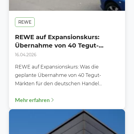
REWE
REWE auf Expansionskurs:
Übernahme von 40 Tegut-
Märkten steht an!
16.04.2026
REWE auf Expansionskurs: Was die
geplante Übernahme von 40 Tegut-
Märkten für den deutschen Handel
bedeutet Der deutsche
Mehr erfahren
Lebensmitteleinzelhandel steht vor einer
spannenden...