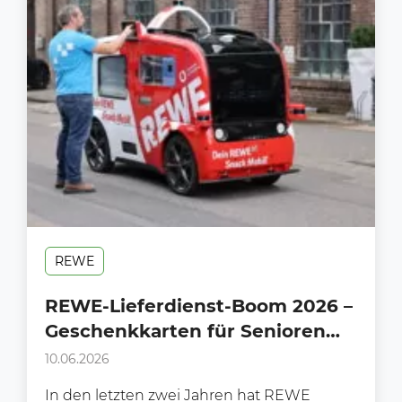
REWE
REWE-Lieferdienst-Boom 2026 –
Geschenkkarten für Senioren
der vergessene
10.06.2026
Wachstumshebel
In den letzten zwei Jahren hat REWE