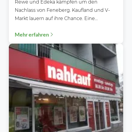
Rewe und Edeka kämpfen um den
Nachlass von Feneberg. Kaufland und V-
Markt lauern auf ihre Chance. Eine
traditionsreiche Supermarktkette aus dem
Mehr erfahren
Allgäu...