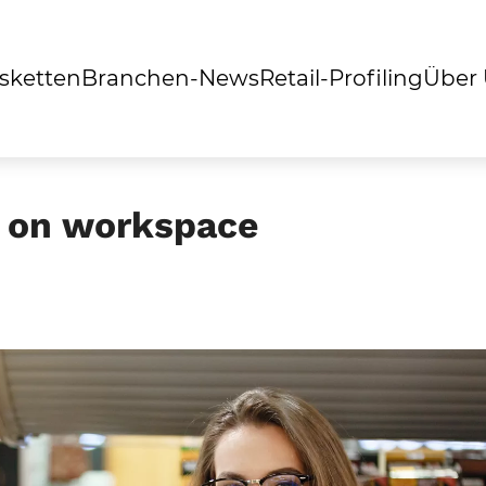
sketten
Branchen-News
Retail-Profiling
Über
 on workspace