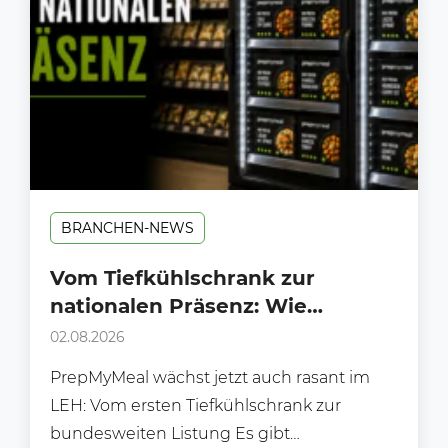
BRANCHEN-NEWS
Vom Tiefkühlschrank zur
nationalen Präsenz: Wie
PrepMyMeal den deutschen LEH
02.08.2026
erobert
PrepMyMeal wächst jetzt auch rasant im
LEH: Vom ersten Tiefkühlschrank zur
bundesweiten Listung Es gibt