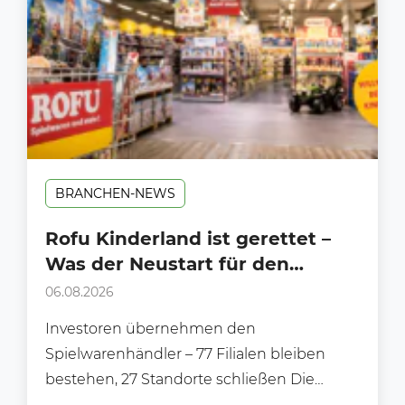
BRANCHEN-NEWS
Rofu Kinderland ist gerettet –
Was der Neustart für den
Handel bedeutet
06.08.2026
Investoren übernehmen den
Spielwarenhändler – 77 Filialen bleiben
bestehen, 27 Standorte schließen Die
Zukunft von Rofu Kinderland ist gesichert.