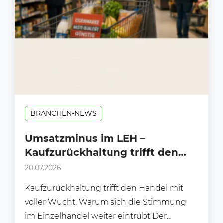
BRANCHEN-NEWS
Umsatzminus im LEH –
Kaufzurückhaltung trifft den
Handel mit voller Wucht!
20.07.2026
Kaufzurückhaltung trifft den Handel mit
voller Wucht: Warum sich die Stimmung
im Einzelhandel weiter eintrübt Der