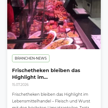
BRANCHEN-NEWS
Frischetheken bleiben das
Highlight im
Lebensmittelhandel.
15.07.2026
Frischetheken bleiben das Highlight im
Lebensmittelhandel – Fleisch und Wurst
mit den höchsten Umsatzanteilen. Trotz