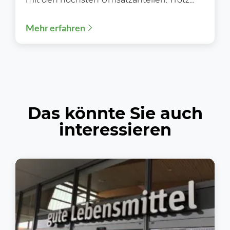
wachsender Selbstbedienungsbereiche,
Mehr erfahren
digitaler Einkaufsmöglichkeiten und einer
zunehmenden...
Das könnte Sie auch
interessieren