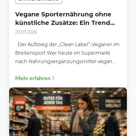
Vegane Sporternährung ohne
künstliche Zusätze: Ein Trend
am Supermarkt-Regal?
23.07.2026
Der Aufstieg der „Clean Label”-Veganer im
Breitensport Wer heute im Supermarkt
nach Nahrungsergänzungsmittel vegan
ohne Zusätze sucht, stellt schnell fest: Das...
Mehr erfahren