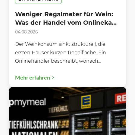
Weniger Regalmeter für Wein:
Was der Handel vom Onlinekauf
lernen kann
04.08.2026
Der Weinkonsum sinkt strukturell, die
ersten Häuser kürzen Regalfläche. Ein
Onlinehändler beschreibt, wonach
Kundinnen und Kunden heute wirklich
Mehr erfahren
suchen und was das...