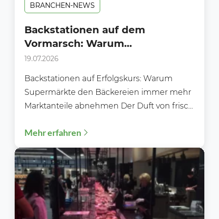
BRANCHEN-NEWS
Backstationen auf dem
Vormarsch: Warum
Supermärkte klassischen
19.07.2026
Bäckereien immer mehr
Backstationen auf Erfolgskurs: Warum
Marktanteile abnehmen
Supermärkte den Bäckereien immer mehr
Marktanteile abnehmen Der Duft von frisch
gebackenen Brötchen gehört längst nicht
Mehr erfahren
mehr ausschließlich...