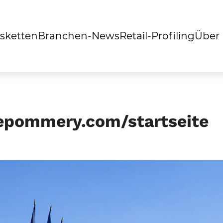
sketten
Branchen-News
Retail-Profiling
Über
pommery.com/startseite