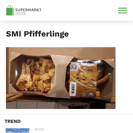
SMI Pfifferlinge
TREND
REWE