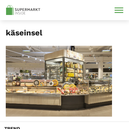
käseinsel
TREND