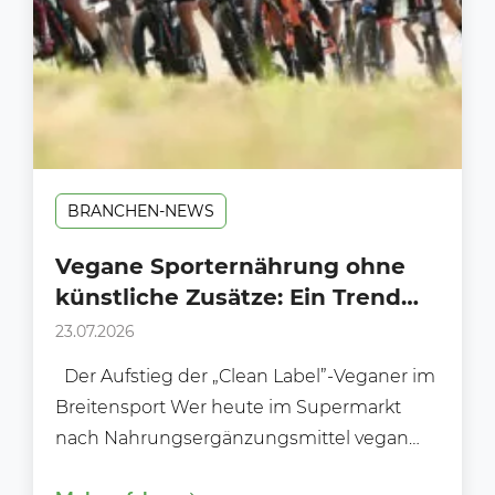
BRANCHEN-NEWS
Vegane Sporternährung ohne
künstliche Zusätze: Ein Trend
am Supermarkt-Regal?
23.07.2026
Der Aufstieg der „Clean Label”-Veganer im
Breitensport Wer heute im Supermarkt
nach Nahrungsergänzungsmittel vegan
ohne Zusätze sucht, stellt schnell fest: Das...