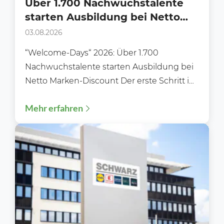
Über 1.700 Nachwuchstalente
starten Ausbildung bei Netto
Marken-Discount
03.08.2026
“Welcome-Days“ 2026: Über 1.700
Nachwuchstalente starten Ausbildung bei
Netto Marken-Discount Der erste Schritt ins
Berufsleben: „Welcome‑Days“ 2026 –
Mehr erfahren
Ausbildungsstart 2026: Über 1.700...