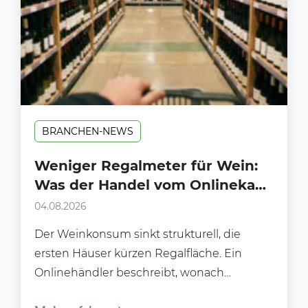
BRANCHEN-NEWS
Weniger Regalmeter für Wein:
Was der Handel vom Onlinekauf
lernen kann
04.08.2026
Der Weinkonsum sinkt strukturell, die
ersten Häuser kürzen Regalfläche. Ein
Onlinehändler beschreibt, wonach
Kundinnen und Kunden heute wirklich