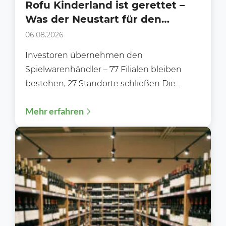
Rofu Kinderland ist gerettet –
Was der Neustart für den
Handel bedeutet
06.08.2026
Investoren übernehmen den
Spielwarenhändler – 77 Filialen bleiben
bestehen, 27 Standorte schließen Die
Zukunft von Rofu Kinderland ist gesichert.
Mehr erfahren
Nachdem die Gläubiger...