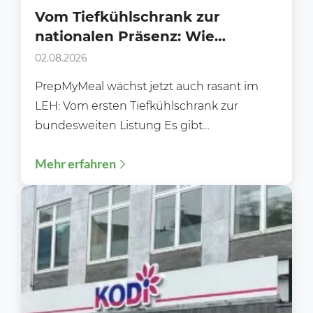
Vom Tiefkühlschrank zur
nationalen Präsenz: Wie
PrepMyMeal den deutschen LEH
02.08.2026
erobert
PrepMyMeal wächst jetzt auch rasant im
LEH: Vom ersten Tiefkühlschrank zur
bundesweiten Listung Es gibt
Erfolgsgeschichten, die sich über Jahre
Mehr erfahren
hinweg im...