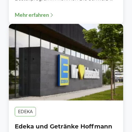
Gruppe sorgt erneut für Gesprächsstoff.
Mehr erfahren
Während Unternehmen in ganz...
EDEKA
Edeka und Getränke Hoffmann