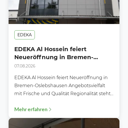
EDEKA
EDEKA Al Hossein feiert
Neueröffnung in Bremen-
Oslebshausen
07.08.2026
EDEKA Al Hossein feiert Neueröffnung in
Bremen-Oslebshausen Angebotsvielfalt
mit Frische und Qualität Regionalität steht
im Fokus Moderne Gebäudetechnik
Mehr erfahren
Flexibles und bequemes Einkaufen...