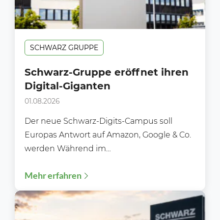
SCHWARZ GRUPPE
Schwarz-Gruppe eröffnet ihren
Digital-Giganten
01.08.2026
Der neue Schwarz-Digits-Campus soll
Europas Antwort auf Amazon, Google & Co.
werden Während im
Lebensmitteleinzelhandel meist über neue
Mehr erfahren
Filialen, Preisaktionen oder Sortimente...