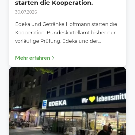
starten die Kooperation.
30.07.2026
Edeka und Getränke Hoffmann starten die
Kooperation. Bundeskartellamt bisher nur
vorläufige Prüfung. Edeka und der
Getränkehändler Hoffmann starten nun
Mehr erfahren
rund ein Jahr...