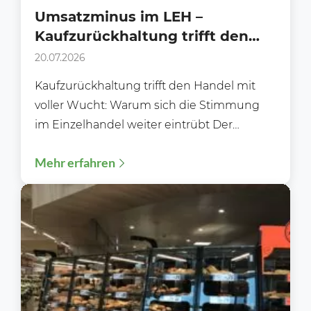
Umsatzminus im LEH –
Kaufzurückhaltung trifft den
Handel mit voller Wucht!
20.07.2026
Kaufzurückhaltung trifft den Handel mit
voller Wucht: Warum sich die Stimmung
im Einzelhandel weiter eintrübt Der
deutsche Einzelhandel steht zunehmend
Mehr erfahren
unter Druck....