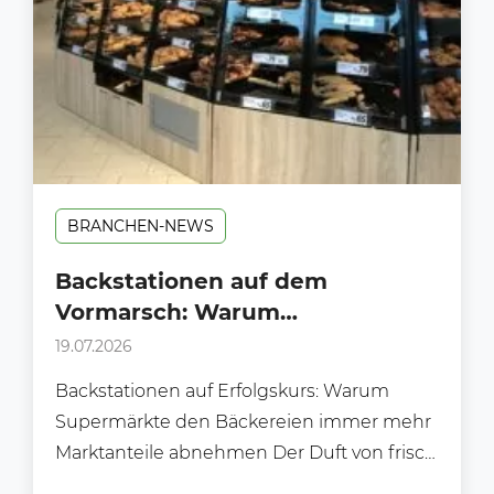
BRANCHEN-NEWS
Backstationen auf dem
Vormarsch: Warum
Supermärkte klassischen
19.07.2026
Bäckereien immer mehr
Backstationen auf Erfolgskurs: Warum
Marktanteile abnehmen
Supermärkte den Bäckereien immer mehr
Marktanteile abnehmen Der Duft von frisch
gebackenen Brötchen gehört längst nicht