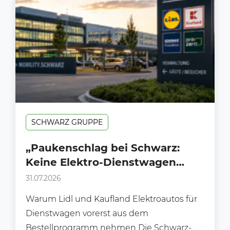
SCHWARZ GRUPPE
„Paukenschlag bei Schwarz:
Keine Elektro-Dienstwagen
mehr für Lidl und Kaufland in
31.07.2026
Deutschland“
Warum Lidl und Kaufland Elektroautos für
Dienstwagen vorerst aus dem
Bestellprogramm nehmen Die Schwarz-