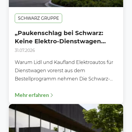
SCHWARZ GRUPPE
„Paukenschlag bei Schwarz:
Keine Elektro-Dienstwagen
mehr für Lidl und Kaufland in
31.07.2026
Deutschland“
Warum Lidl und Kaufland Elektroautos für
Dienstwagen vorerst aus dem
Bestellprogramm nehmen Die Schwarz-
Gruppe sorgt erneut für Gesprächsstoff.
Mehr erfahren
Während Unternehmen in ganz...