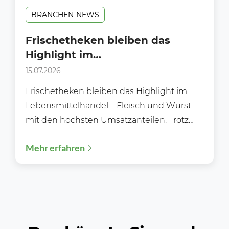
BRANCHEN-NEWS
Frischetheken bleiben das
Highlight im
Lebensmittelhandel.
15.07.2026
Frischetheken bleiben das Highlight im
Lebensmittelhandel – Fleisch und Wurst
mit den höchsten Umsatzanteilen. Trotz
wachsender Selbstbedienungsbereiche,
Mehr erfahren
digitaler Einkaufsmöglichkeiten und einer
zunehmenden...