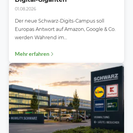
01.08.2026
Der neue Schwarz-Digits-Campus soll
Europas Antwort auf Amazon, Google & Co.
werden Während im
Lebensmitteleinzelhandel meist über neue
Mehr erfahren
Filialen, Preisaktionen oder Sortimente...