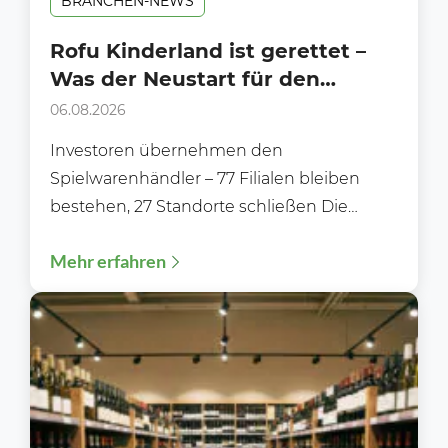
BRANCHEN-NEWS
Rofu Kinderland ist gerettet –
Was der Neustart für den
Handel bedeutet
06.08.2026
Investoren übernehmen den
Spielwarenhändler – 77 Filialen bleiben
bestehen, 27 Standorte schließen Die
Zukunft von Rofu Kinderland ist gesichert.
Mehr erfahren
Nachdem die Gläubiger...