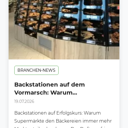
BRANCHEN-NEWS
Backstationen auf dem
Vormarsch: Warum
Supermärkte klassischen
19.07.2026
Bäckereien immer mehr
Backstationen auf Erfolgskurs: Warum
Marktanteile abnehmen
Supermärkte den Bäckereien immer mehr