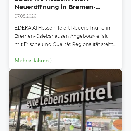
Neueröffnung in Bremen-
Oslebshausen
07.08.2026
EDEKA Al Hossein feiert Neueröffnung in
Bremen-Oslebshausen Angebotsvielfalt
mit Frische und Qualität Regionalität steht
im Fokus Moderne Gebäudetechnik
Mehr erfahren
Flexibles und bequemes Einkaufen...