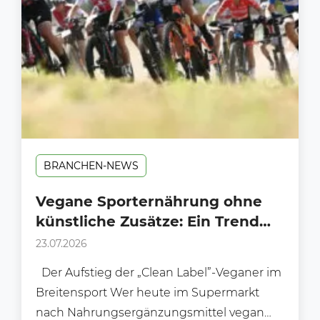
BRANCHEN-NEWS
Vegane Sporternährung ohne
künstliche Zusätze: Ein Trend
am Supermarkt-Regal?
23.07.2026
Der Aufstieg der „Clean Label”-Veganer im
Breitensport Wer heute im Supermarkt
nach Nahrungsergänzungsmittel vegan