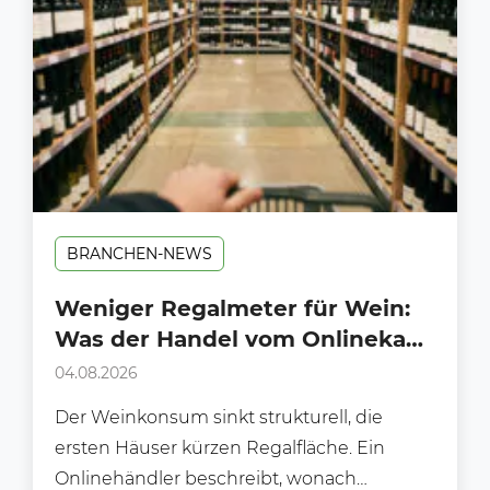
BRANCHEN-NEWS
Weniger Regalmeter für Wein:
Was der Handel vom Onlinekauf
lernen kann
04.08.2026
Der Weinkonsum sinkt strukturell, die
ersten Häuser kürzen Regalfläche. Ein
Onlinehändler beschreibt, wonach