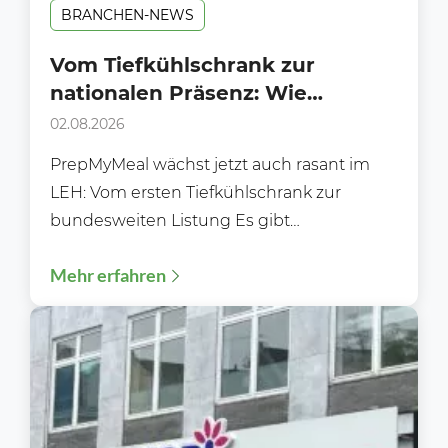
BRANCHEN-NEWS
Vom Tiefkühlschrank zur
nationalen Präsenz: Wie
PrepMyMeal den deutschen LEH
02.08.2026
erobert
PrepMyMeal wächst jetzt auch rasant im
LEH: Vom ersten Tiefkühlschrank zur
bundesweiten Listung Es gibt
Erfolgsgeschichten, die sich über Jahre
Mehr erfahren
hinweg im...