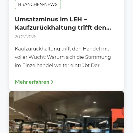
BRANCHEN-NEWS
Umsatzminus im LEH –
Kaufzurückhaltung trifft den
Handel mit voller Wucht!
20.07.2026
Kaufzurückhaltung trifft den Handel mit
voller Wucht: Warum sich die Stimmung
im Einzelhandel weiter eintrübt Der
deutsche Einzelhandel steht zunehmend
Mehr erfahren
unter Druck....