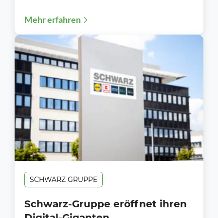
Berufsleben: „Welcome‑Days“ 2026 –
Mehr erfahren
Ausbildungsstart 2026: Über 1.700...
SCHWARZ GRUPPE
Schwarz-Gruppe eröffnet ihren
Digital-Giganten