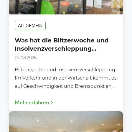
ALLGEMEIN
Was hat die Blitzerwoche und
Insolvenzverschleppung
gemeinsam?
05.08.2026
Blitzerwoche und Insolvenzverschleppung:
Im Verkehr und in der Wirtschaft kommt es
auf Geschwindigkeit und Bremspunkt an
Während der Blitzerwoche (3. bis 9.8.)...
Mehr erfahren