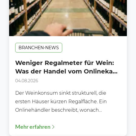
BRANCHEN-NEWS
Weniger Regalmeter für Wein:
Was der Handel vom Onlinekauf
lernen kann
04.08.2026
Der Weinkonsum sinkt strukturell, die
ersten Häuser kürzen Regalfläche. Ein
Onlinehändler beschreibt, wonach
Kundinnen und Kunden heute wirklich
Mehr erfahren
suchen und was das...