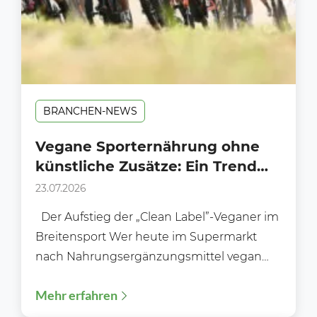
BRANCHEN-NEWS
Vegane Sporternährung ohne
künstliche Zusätze: Ein Trend
am Supermarkt-Regal?
23.07.2026
Der Aufstieg der „Clean Label”-Veganer im
Breitensport Wer heute im Supermarkt
nach Nahrungsergänzungsmittel vegan
ohne Zusätze sucht, stellt schnell fest: Das...
Mehr erfahren