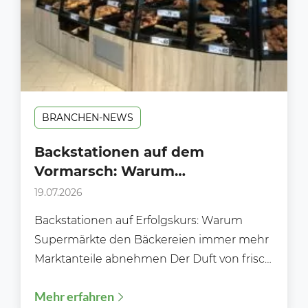
BRANCHEN-NEWS
Backstationen auf dem
Vormarsch: Warum
Supermärkte klassischen
19.07.2026
Bäckereien immer mehr
Backstationen auf Erfolgskurs: Warum
Marktanteile abnehmen
Supermärkte den Bäckereien immer mehr
Marktanteile abnehmen Der Duft von frisch
gebackenen Brötchen gehört längst nicht
Mehr erfahren
mehr ausschließlich...