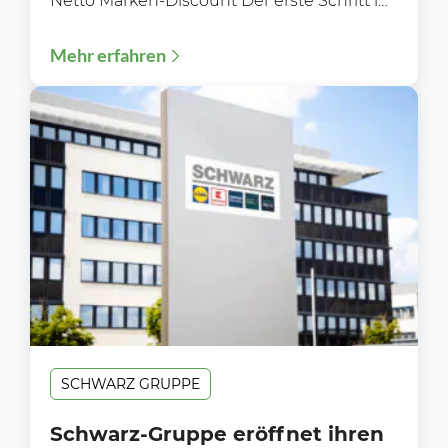
Netto Marken-Discount Der erste Schritt ins
Berufsleben: „Welcome‑Days“ 2026 –
Mehr erfahren
Ausbildungsstart 2026: Über 1.700...
SCHWARZ GRUPPE
Schwarz-Gruppe eröffnet ihren