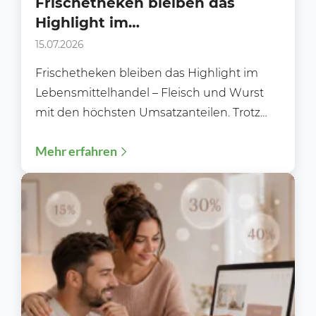
Frischetheken bleiben das
Highlight im
Lebensmittelhandel.
15.07.2026
Frischetheken bleiben das Highlight im
Lebensmittelhandel – Fleisch und Wurst
mit den höchsten Umsatzanteilen. Trotz
wachsender Selbstbedienungsbereiche,
Mehr erfahren
digitaler Einkaufsmöglichkeiten und einer
zunehmenden...