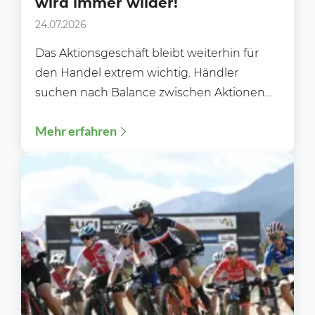
wird immer wilder!
24.07.2026
Das Aktionsgeschäft bleibt weiterhin für
den Handel extrem wichtig. Händler
suchen nach Balance zwischen Aktionen
und Preiswürdigkeit. Im
Mehr erfahren
Lebensmittelhandel bleiben Aktionspreise
und...