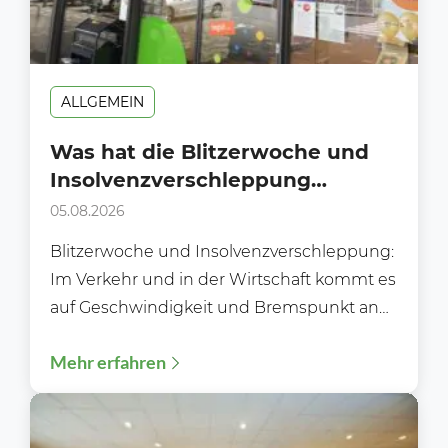
ALLGEMEIN
Was hat die Blitzerwoche und
Insolvenzverschleppung
gemeinsam?
05.08.2026
Blitzerwoche und Insolvenzverschleppung:
Im Verkehr und in der Wirtschaft kommt es
auf Geschwindigkeit und Bremspunkt an
Während der Blitzerwoche (3. bis 9.8.)...
Mehr erfahren