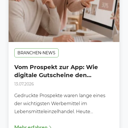
BRANCHEN-NEWS
Vom Prospekt zur App: Wie
digitale Gutscheine den
Lebensmitteleinzelhandel
13.07.2026
verändern
Gedruckte Prospekte waren lange eines
der wichtigsten Werbemittel im
Lebensmitteleinzelhandel. Heute
informieren sich viele Verbraucher
Mehr erfahren
zusätzlich über Händler-Apps, digitale