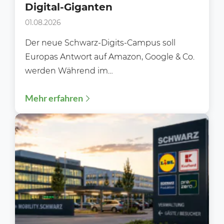
Digital-Giganten
01.08.2026
Der neue Schwarz-Digits-Campus soll
Europas Antwort auf Amazon, Google & Co.
werden Während im
Lebensmitteleinzelhandel meist über neue
Mehr erfahren
Filialen, Preisaktionen oder Sortimente...