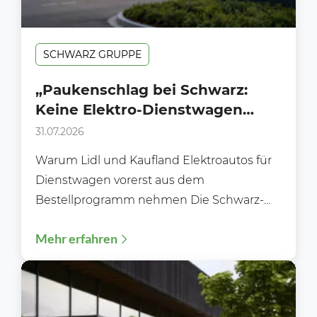
SCHWARZ GRUPPE
„Paukenschlag bei Schwarz:
Keine Elektro-Dienstwagen
mehr für Lidl und Kaufland in
31.07.2026
Deutschland“
Warum Lidl und Kaufland Elektroautos für
Dienstwagen vorerst aus dem
Bestellprogramm nehmen Die Schwarz-
Gruppe sorgt erneut für Gesprächsstoff.
Mehr erfahren
Während Unternehmen in ganz...