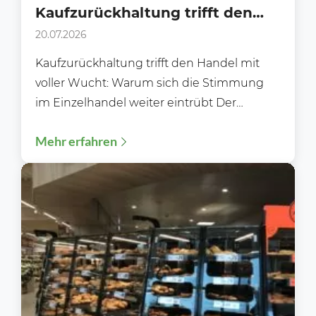
Kaufzurückhaltung trifft den
Handel mit voller Wucht!
20.07.2026
Kaufzurückhaltung trifft den Handel mit
voller Wucht: Warum sich die Stimmung
im Einzelhandel weiter eintrübt Der
deutsche Einzelhandel steht zunehmend
Mehr erfahren
unter Druck....