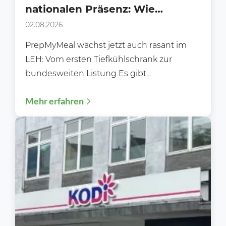
nationalen Präsenz: Wie
PrepMyMeal den deutschen LEH
02.08.2026
erobert
PrepMyMeal wächst jetzt auch rasant im
LEH: Vom ersten Tiefkühlschrank zur
bundesweiten Listung Es gibt
Erfolgsgeschichten, die sich über Jahre
Mehr erfahren
hinweg im...