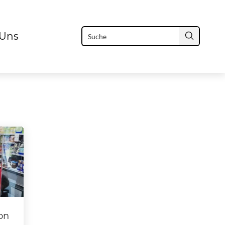
 Uns
on