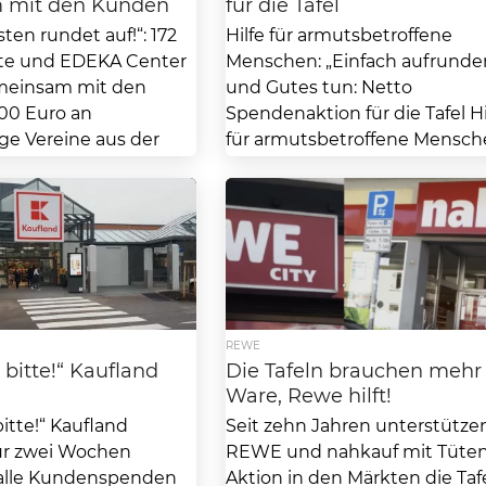
 mit den Kunden
für die Tafel
ten rundet auf!“: 172
Hilfe für armutsbetroffene
te und EDEKA Center
Menschen: „Einfach aufrunde
meinsam mit den
und Gutes tun: Netto
00 Euro an
Spendenaktion für die Tafel Hi
ge Vereine aus der
für armutsbetroffene Mensch
„Einfach aufrunden“ und Gutes
REWE
bitte!“ Kaufland
Die Tafeln brauchen mehr
Ware, Rewe hilft!
itte!“ Kaufland
Seit zehn Jahren unterstütze
ür zwei Wochen
REWE und nahkauf mit Tüten
alle Kundenspenden
Aktion in den Märkten die Taf