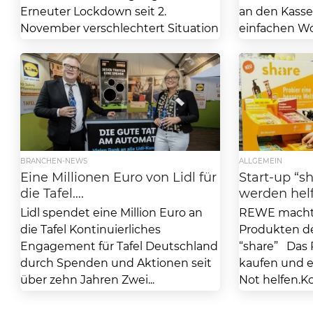
Erneuter Lockdown seit 2.
an den Kasse
November verschlechtert Situation
einfachen W
der bedürftigen Menschen und
bitte!” könn
der...
BRANCHEN-NEWS
ALLGEMEIN
Eine Millionen Euro von Lidl für
Start-up “
die Tafel….
werden helf
Lidl spendet eine Million Euro an
REWE macht 
die Tafel Kontinuierliches
Produkten de
Engagement für Tafel Deutschland
“share” Das 
durch Spenden und Aktionen seit
kaufen und 
über zehn Jahren Zwei...
Not helfen.K