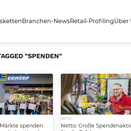
sketten
Branchen-News
Retail-Profiling
Über
TAGGED "SPENDEN"
NETTO
Märkte spenden
Netto: Große Spendenakti