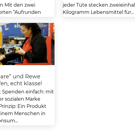
n Mit den zwei
jeder Tüte stecken zweieinha
orten “Aufrunden
Kilogramm Lebensmittel für...
en Kaufland-Kunden...
share” und Rewe
en, echt klasse!
Spenden einfach: mit
r sozialen Marke
Prinzip: Ein Produkt
einem Menschen in
onsum...