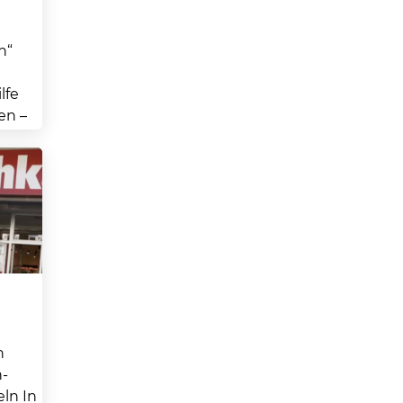
n“
lfe
en –
...
n
-
eln In