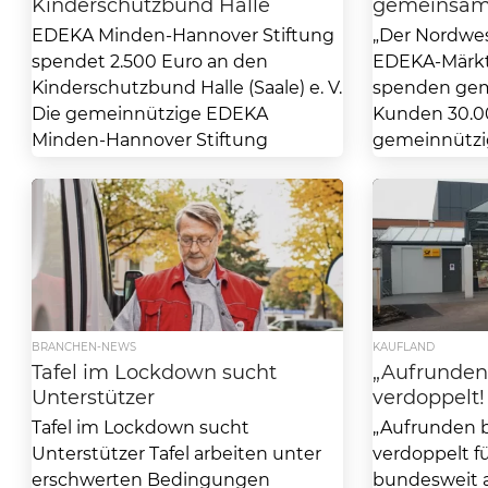
Kinderschutzbund Halle
gemeinsam
EDEKA Minden-Hannover Stiftung
„Der Nordwes
spendet 2.500 Euro an den
EDEKA-Märk
Kinderschutzbund Halle (Saale) e. V.
spenden ge
Die gemeinnützige EDEKA
Kunden 30.0
Minden-Hannover Stiftung
gemeinnützi
spendete 2.500 Euro an...
Region Der...
BRANCHEN-NEWS
KAUFLAND
Tafel im Lockdown sucht
„Aufrunden 
Unterstützer
verdoppelt!
Tafel im Lockdown sucht
„Aufrunden b
Unterstützer Tafel arbeiten unter
verdoppelt f
erschwerten Bedingungen
bundesweit 