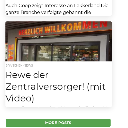
Auch Coop zeigt Interesse an Lekkerland Die
ganze Branche verfolgte gebannt die
Verhandlungen um die Lekkerland-Gruppe.
Das Rennen machte Rewe. Doch
anscheinend...
BRANCHEN-NEWS
Rewe der
Zentralversorger! (mit
Video)
In exzellenter Lage in Tübingen befindet sich
der Rewe-Markt am Schleifmühleweg. Dieser
Markt liegt in einem knackigen
MORE POSTS