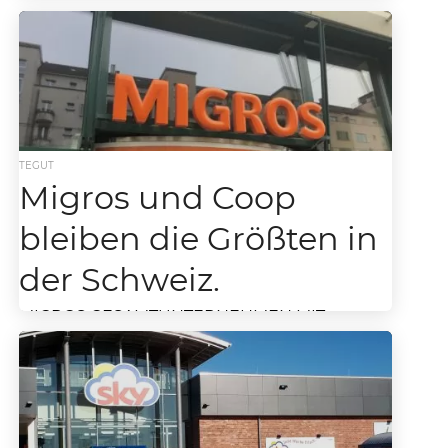
eröffnet (mit Video)
Neueröffnungen von Supermärkten sorgen
eigentlich nicht für einen Presseauflauf. Es sei
denn es ist der energieeffizientesten
Supermarkt der Welt. Der
energieeffizientesten Supermarkt...
TEGUT
Migros und Coop
bleiben die Größten in
der Schweiz.
MIGROS GESAMTUNTERNEHMEN MIT
REKORDUMSATZ SEIT DEM BESTEHEN, MIT
DER COOP BLEIBEN DIE BEIDEN PLAYER DIE
GRÖSSTEN IN DER SCHWEIZ. Die Migros
Schweiz...