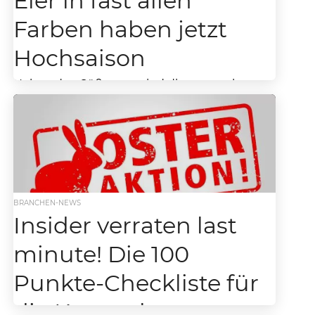
Eier in fast allen
Farben haben jetzt
Hochsaison
Neben den Süßwaren sind die guten alten
(Hühner)Eier wohl eine der wichtigsten Artikel
zum Osterfest. Fast sollten wir schon von einer
Produktgruppe...
BRANCHEN-NEWS
Insider verraten last
minute! Die 100
Punkte-Checkliste für
die Karwoche.