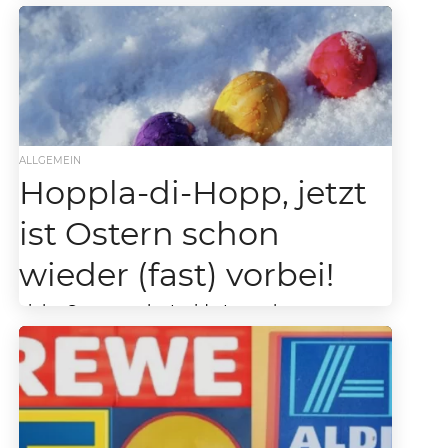
Osteraktion für den maximalen Umsatz in der
Karwoche! “100 Punkte Oster-Profi-Checkliste
anstatt 29,90 € nur 19,90 €” Mit der Oster-
Profi-Checkliste generiert ihr signifikant...
ALLGEMEIN
Hoppla-di-Hopp, jetzt
ist Ostern schon
wieder (fast) vorbei!
Liebe Supermarkt-Inside Leser, heute, am
Ostersonntag nur ein kurzer aber herzlicher
Gruß von unserem Team von Supermarkt
Inside. “Wir wünschen euch frohe...