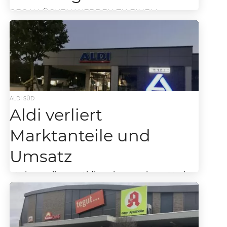
REGALLÜCKEN WERDEN ZU EINEM
ERNSTEN PROBLEM IM LEH UND DAS
WEIHNACHTSGESCHÄFT STEHT VOR DER
TÜR. Halloween ist vorbei. Doch das
Schreckgespenst...
ALDI SÜD
Aldi verliert
Marktanteile und
Umsatz
Marktanteile von Aldi stark gesunken Nach
dem Jahr 2020 war man bei dem Discount-
Primus Aldi vorsichtig optimistisch. Die
Wachstumsraten waren zwar...