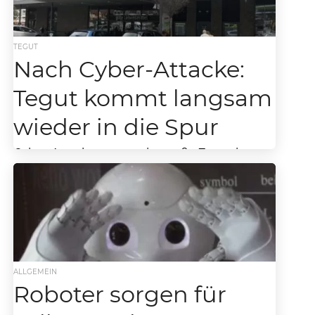
TEGUT
Nach Cyber-Attacke:
Tegut kommt langsam
wieder in die Spur
Cyber-Attacke verursacht große Zusatzkosten
Nachdem sich die Hacker-Gruppe Nefifilm in
das Computersystem von Tegut gehackt hat
und die E-Mail-Server und das
Warenwirtschaftssystem...
ALLGEMEIN
Roboter sorgen für