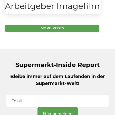
Arbeitgeber Imagefilm
CharactersWanted“ – Fressnapf-Gruppe
überzeugt mit neuem Arbeitgeber Imagefilm
Die Fressnapf-Gruppe präsentiert sich als
MORE POSTS
starkes und wachsendes Unternehmen auf
dem Arbeitsmarkt. Das übergeordnete...
Supermarkt-Inside Report
Bleibe immer auf dem Laufenden in der
Supermarkt-Welt!