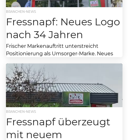
Heimtierbedarf in Europa arbeitet...
BRANCHEN-NEWS
Fressnapf: Neues Logo
nach 34 Jahren
Frischer Markenauftritt unterstreicht
Positionierung als Umsorger-Marke. Neues
Logo nach 34 Jahren – Fressnapf wechselt
Markengesicht. Rebranding bei Fressnapf /
Maxi Zoo. Das...
BRANCHEN-NEWS
Fressnapf überzeugt
mit neuem