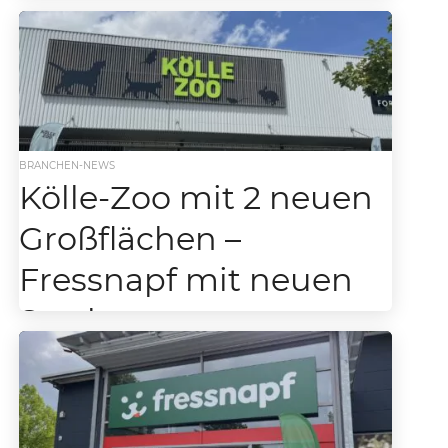
Unternehmen beweist Resilienz in einem sich nach 
normalisierenden...
BRANCHEN-NEWS
Kölle-Zoo mit 2 neuen
Großflächen –
Fressnapf mit neuen
Strukturen
Fressnapf/Maxi Zoo mit neuen Strukturen in
der Zentrale. Zwei Grossflächen an Kölle-Zoo
abgegeben. Fressnapf, der führende
Omnichannel-Einzelhändler für