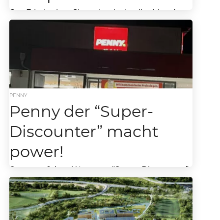
Das Frictionless Shopping ist in aller Munde.
Die sog. Grab & Go Technologie, die Amazon
Go erstmals 2016 in den USA einführte,...
PENNY
Penny der “Super-
Discounter” macht
power!
Penny auf dem Weg zum “Super-Discounter”
Store Check bei Penny: Umgerüstete Filialen
auf das neue Penny Markthallen-Konzept
generieren regelmäßig zweistellige
Umsatzzuwächse. Auch deshalb wird...