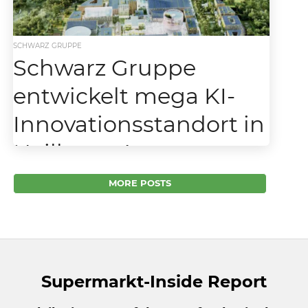
SCHWARZ GRUPPE
Schwarz Gruppe
entwickelt mega KI-
Innovationsstandort in
Heilbronn!
Die Dieter Schwarz- Stiftung beteiligt sich
MORE POSTS
stark am neuen KI-Stadtteil in Heilbronn. Die
Schwarz Gruppe investiert bekanntermaßen
schon länger in der Region rund...
Supermarkt-Inside Report