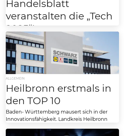
Handelsblatt
veranstalten die „Tech
2025“!
Schwarz-Gruppe veranstaltet „Tech 2025“ mit
Handelsblatt zusammen. Who is Who der KI-
Szene zu Gast in Heilbronn. Bald ist es soweit:
Die...
ALLGEMEIN
Heilbronn erstmals in
den TOP 10
Baden- Württemberg mausert sich in der
Innovationsfähigkeit. Landkreis Heilbronn
erstmals in den TOP 10. Dass die Wirtschaft in
Baden-Württemberg ganz besonders stark...