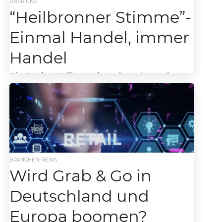
ÜBER UNS
“Heilbronner Stimme”-
Einmal Handel, immer
Handel
Die Region Heilbronn ist neben der starken
Autoindustrie wie z.b. durch Audi in
Neckarsulm ebenso bekannt für eine Größe
des Lebensmitteleinzelhandels, “die...
BRANCHEN-NEWS
Wird Grab & Go in
Deutschland und
Europa boomen?