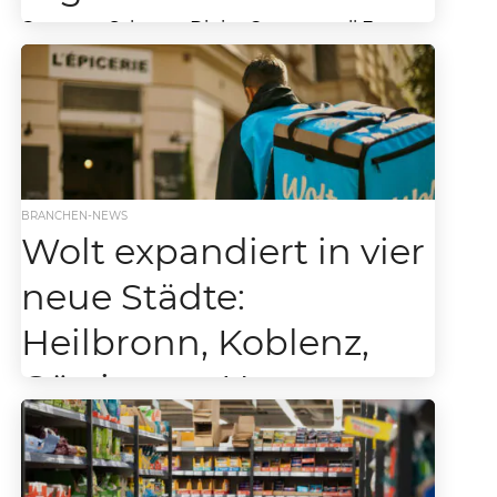
Der neue Schwarz-Digits-Campus soll Europas
Antwort auf Amazon, Google & Co. werden
Während im Lebensmitteleinzelhandel meist
über neue Filialen, Preisaktionen oder
Sortimente...
BRANCHEN-NEWS
Wolt expandiert in vier
neue Städte:
Heilbronn, Koblenz,
Göttingen, Hanau
Die lokale Handelsplattform Wolt expandiert
weiter und ist ab sofort auch in Heilbronn an
der “Homebase” der Schwarz Gruppe