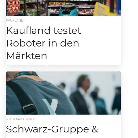
verfügbar. Bewohner:innen dieser...
KAUFLAND
Kaufland testet
Roboter in den
Märkten
Kaufland testet Reinigungsroboter in
ausgewählten Filialen Kaufland setzt weiter
auf Digitalisierung und testet seit Kurzem den
Einsatz autonomer Reinigungsroboter in
mehreren Filialen....
SCHWARZ GRUPPE
Schwarz-Gruppe &