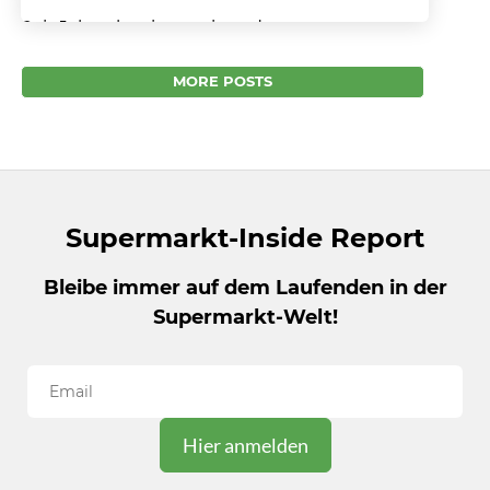
Seit Jahresbeginn steigende
Verbraucherpreise Die Angst vor der Inflation
kehrt zurück. Seit Jahresbeginn zieht sie
MORE POSTS
weltweit an. Im Mai hat die Inflationsrate...
Supermarkt-Inside Report
Bleibe immer auf dem Laufenden in der
Supermarkt-Welt!