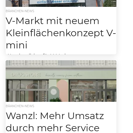
BRANCHEN-NEWS
V-Markt mit neuem
Kleinflächenkonzept V-
mini
Wanzl realisiert für V-Markt
Kleinflächenkonzept – Großflächenbetreiber
eröffnet ersten V-mini in Kaufbeuren Die
bayerische Einzelhandelsfirma Georg Jos.
Kaes GmbH, Betreiberin der V-Märkte und...
BRANCHEN-NEWS
Wanzl: Mehr Umsatz
durch mehr Service