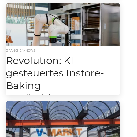
Bäckereikonzept um
Innovativer Ansatz zur Belebung der Fläche
und Kundenbindung in Baumärkten – Wanzl
setzt in V-Baumarkt autonomen V-Mini mit
Bäckereikonzept um Gastronomiekonzepte,
vor...
BRANCHEN-NEWS
Revolution: KI-
gesteuertes Instore-
Baking
powered by Wiesheu: WIESHEU entwickelt
mit Wanzl und FANUC Bake-Off-Station 4.0
Das Instore-Baking im
Lebensmitteleinzelhandel wächst bei
gleichzeitig hohem Kostendruck. Fehlende
Mitarbeitende...