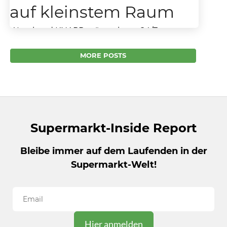
auf kleinstem Raum
Wanzl und KNAPP präsentieren 24/7-
Ausgabeautomat für Drogeriemärkte – mehr
Umsatz durch mehr Service auf kleinstem
MORE POSTS
Raum Der stationäre Drogerie-Handel steht
vor großen...
Supermarkt-Inside Report
Bleibe immer auf dem Laufenden in der
Supermarkt-Welt!