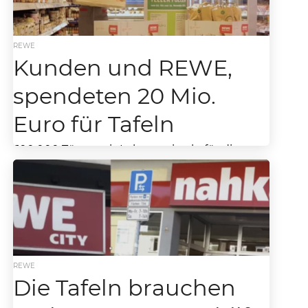
REWE
Kunden und REWE,
spendeten 20 Mio.
Euro für Tafeln
500.000 Tüten mit Lebensmitteln für die
Tafeln Die Tafeln befinden sich in einem
Dilemma: Die Zahl der Menschen, die die
bundesweit 947...
REWE
Die Tafeln brauchen