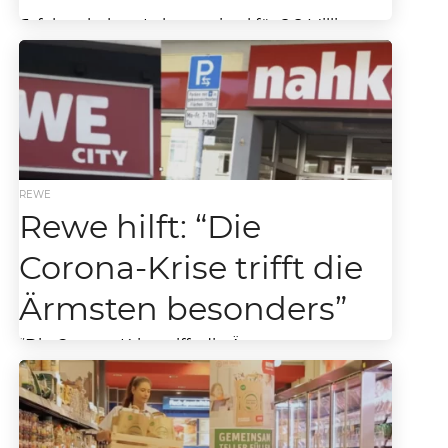
Tafeln erhalten Lebensmittel für 2,8 Millionen
Euro REWE, nahkauf und Kunden erzielen
Rekordergebnis mit Tüten-Spendenaktion
Sehr willkommene Hilfe in einer schwierigen
Zeit:...
REWE
Rewe hilft: “Die
Corona-Krise trifft die
Ärmsten besonders”
“Die Corona-Krise trifft die Ärmsten
besonders” REWE, REWE Onlineshop und
nahkauf unterstützen mit bundesweiter
Tüten-Aktion in den Märkten die Tafeln Seit
der...