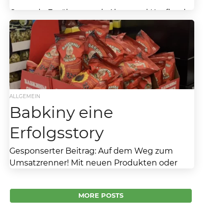
Gesunde Ernährung mit Alexa und Kaufland
Alexa, aber nicht die von Amazon…. Alexa
kocht und coacht. Gemeinsam mit Gästen
kocht sie gesunde...
ALLGEMEIN
Babkiny eine
Erfolgsstory
Gesponserter Beitrag: Auf dem Weg zum
Umsatzrenner! Mit neuen Produkten oder
bisherigen Nischenprodukten neue
Umsatzchancen zu generieren ist eine echte
MORE POSTS
Herausforderung. Doch...