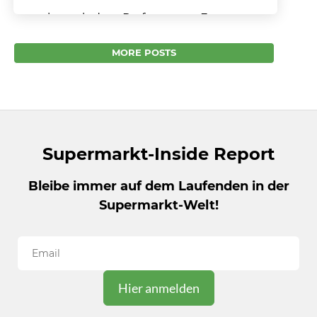
Interview mit dem Performance-Experten
Thorsten Bosch, heute: “Tipps für alle Chefs”
Thorsten Bosch begleitet seit Jahrzehnten als
MORE POSTS
Performance-Experte und Krisenmanager
Unternehmen auf...
Supermarkt-Inside Report
Bleibe immer auf dem Laufenden in der
Supermarkt-Welt!