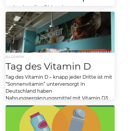
In der aktuellen Diskussion um sogenannte
“Mogelpackungen” bei Lebensmitteln weist der
Lebensmittelverband Deutschland darauf hin, dass d
geltenden gesetzlichen Vorgaben Verbraucherinnen
und...
ALLGEMEIN
Tag des Vitamin D
Tag des Vitamin D – knapp jeder Dritte ist mit
“Sonnenvitamin” unterversorgt In
Deutschland haben
Nahrungsergänzungsmittel mit Vitamin D3
ihren Absatz innerhalb...