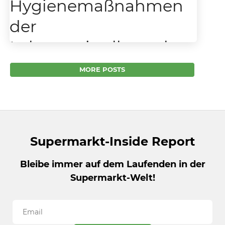
Hygienemaßnahmen
der
Lebensmittelbranche
ausreichend
MORE POSTS
Hygienemaßnahmen der
Lebensmittelbranche ausreichend –
Lebensmittel sind kein Übertragungsweg für
Coronaviren Nach aktuellen Erkenntnissen
der wissenschaftlichen Institutionen, dem
Supermarkt-Inside Report
Bundesinstitut für Risikobewertung (BfR)...
Bleibe immer auf dem Laufenden in der
Supermarkt-Welt!