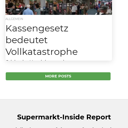
ALLGEMEIN
Kassengesetz
bedeutet
Vollkatastrophe
Bricht der Handel unter dem neuen
Kassengesetz zusammen? Geredet wird
schon lange darüber. Aber nun wird es
MORE POSTS
konkret. Bis Ende dieses Jahres...
Supermarkt-Inside Report