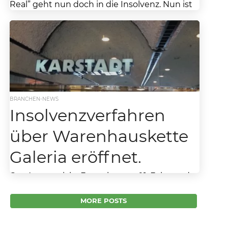
Real” geht nun doch in die Insolvenz. Nun ist
es doch passiert, was viele...
BRANCHEN-NEWS
Insolvenzverfahren
über Warenhauskette
Galeria eröffnet.
Das Amtsgericht Essen hat am 01. Februar das
Insolvenzverfahren über die letzte große
deutsche Warenhauskette Galeria
MORE POSTS
eröffnet. Das Bangen geht für viele
Beschäftigte...