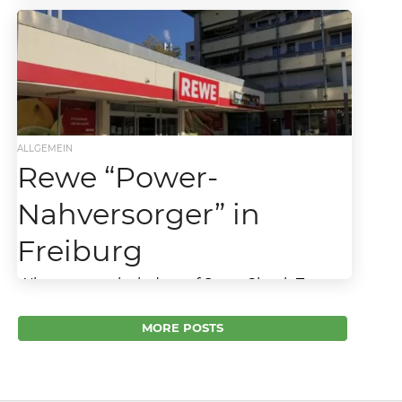
Der heute hervorragend eingeführte
Regiebetrieb der Edeka Südwest wurde
bereits 2011 eröffnet. Seit fast acht Jahren...
ALLGEMEIN
Rewe “Power-
Nahversorger” in
Freiburg
Wir waren mal wieder auf Store Check Tour
und diesmal in Freiburg im Breisgau. Wie wir
von vielen unserer Leser erfahren haben,...
MORE POSTS