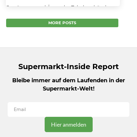
Entrüstung und Ärger der Tabakverbände
gegen EU-Pläne – EU plant „Tabakfreies
Europa“ bis 2040. Nun geht es richtig los. Die
MORE POSTS
EU-Kommission in Brüssel...
Supermarkt-Inside Report
Bleibe immer auf dem Laufenden in der
Supermarkt-Welt!